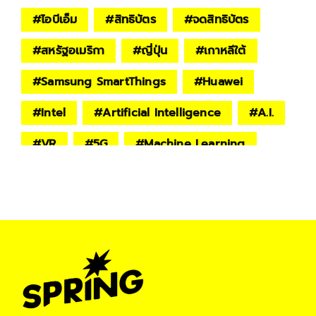
#
ไอบีเอ็ม
#
สิทธิบัตร
#
จดสิทธิบัตร
#
สหรัฐอเมริกา
#
ญี่ปุ่น
#
เกาหลีใต้
#
Samsung SmartThings
#
Huawei
#
Intel
#
Artificial Intelligence
#
A.I.
#
VR
#
5G
#
Machine Learning
#
ทรัพย์สินทางปัญญา
#
เทคโนโลยีปัญญาประดิษฐ์
#
ปัญญาประดิษฐ์
#
INNOVATION
#
technology
#
Digital Life
#
spring-life
#
เศรษฐกิจนวัตกรรม
#
นวัตกรรม