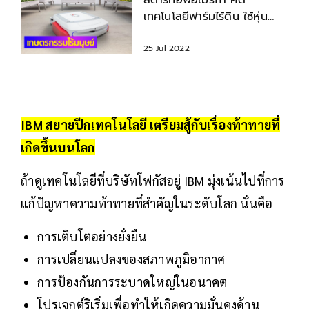
สตาร์ทอัพอเมริกา คิด
เทคโนโลยีฟาร์มไร้ดิน ใช้หุ่น
ยนต์และ AI ทำงานแทนคน
25 Jul 2022
IBM
สยายปีกเทคโนโลยี เตรียมสู้กับเรื่องท้าทายที่
เกิดขึ้นบนโลก
ถ้าดูเทคโนโลยีที่บริษัทโฟกัสอยู่ IBM มุ่งเน้นไปที่การ
แก้ปัญหาความท้าทายที่สำคัญในระดับโลก นั่นคือ
การเติบโตอย่างยั่งยืน
การเปลี่ยนแปลงของสภาพภูมิอากาศ
การป้องกันการระบาดใหญ่ในอนาคต
โปรเจกต์ริเริ่มเพื่อทำให้เกิดความมั่นคงด้าน