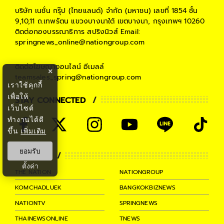
#
เทคโนโลยีสมัยใหม่
#
IBM
บริษัท เนชั่น กรุ๊ป (ไทยแลนด์) จำกัด (มหาชน)
เลขที่ 1854 ชั้น
9,10,11 ถ.เทพรัตน แขวงบางนาใต้ เขตบางนา, กรุงเทพฯ 10260
ติดต่อกองบรรณาธิการ สปริงนิวส์
Email:
springnews_online@nationgroup.com
ติดต่อโฆษณาออนไลน์
อีเมลล์
×
teamsales_spring@nationgroup.com
เราใช้คุกกี้
เพื่อให้
STAY CONNECTED
เว็บไซต์
ทำงานได้ดี
ขึ้น
เพิ่มเติม
ยอมรับ
PARTNER
ตั้งค่า
THE NATION
NATIONGROUP
KOMCHADLUEK
BANGKOKBIZNEWS
NATIONTV
SPRINGNEWS
THAINEWSONLINE
TNEWS