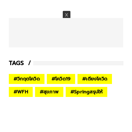
TAGS
#
วิกฤตโควิด
#
โควิด19
#
เตียงโควิด
#
WFH
#
สุขภาพ
#
Springสรุปให้