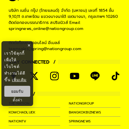
บริษัท เนชั่น กรุ๊ป (ไทยแลนด์) จำกัด (มหาชน)
เลขที่ 1854 ชั้น
9,10,11 ถ.เทพรัตน แขวงบางนาใต้ เขตบางนา, กรุงเทพฯ 10260
ติดต่อกองบรรณาธิการ สปริงนิวส์
Email:
springnews_online@nationgroup.com
ติดต่อโฆษณาออนไลน์
อีเมลล์
×
teamsales_spring@nationgroup.com
เราใช้คุกกี้
เพื่อให้
STAY CONNECTED
เว็บไซต์
ทำงานได้ดี
ขึ้น
เพิ่มเติม
ยอมรับ
PARTNER
ตั้งค่า
THE NATION
NATIONGROUP
KOMCHADLUEK
BANGKOKBIZNEWS
NATIONTV
SPRINGNEWS