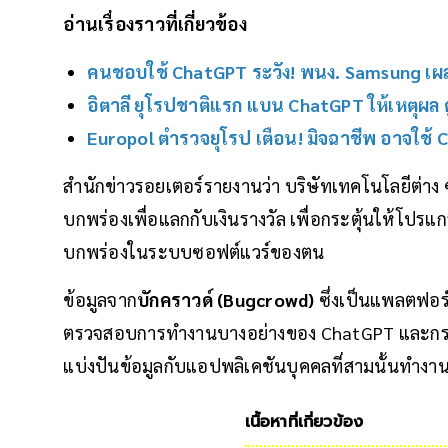
อ่านเรื่องราวที่เกี่ยวข้อง
คนชอบใช้ ChatGPT ระวัง! พนง. Samsung เผ
อิตาลี ยุโรปชาติแรก แบน ChatGPT ให้เหตุผล ดู
Europol ตำรวจยุโรป เตือน! มิจฉาชีพ อาจใช
สำนักข่าวรอยเตอร์รายงานว่า บริษัทเทคโนโลยีต่าง ๆ
บกพร่องเพื่อแลกกับเงินรางวัล เพื่อกระตุ้นให้โปร
บกพร่องในระบบซอฟต์แวร์ของตน
ข้อมูลจาก
บักคราวด์ (Bugcrowd)
ซึ่งเป็นแพลตฟอร์
ตรวจสอบการทำงานบางอย่างของ ChatGPT และกรอ
แบ่งปันข้อมูลกับแอปพลิเคชันบุคคลที่สามนั้นทำงา
เนื้อหาที่เกี่ยวข้อง