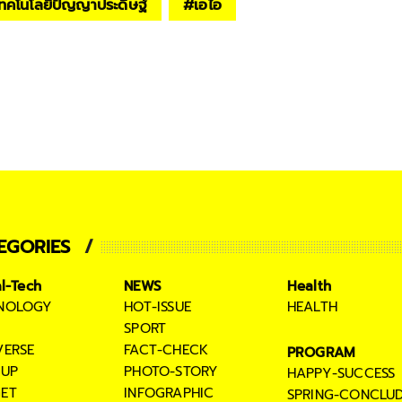
ทคโนโลยีปัญญาประดิษฐ์
#
เอไอ
EGORIES
al-Tech
NEWS
Health
NOLOGY
HOT-ISSUE
HEALTH
SPORT
VERSE
FACT-CHECK
PROGRAM
TUP
PHOTO-STORY
HAPPY-SUCCESS
ET
INFOGRAPHIC
SPRING-CONCLU