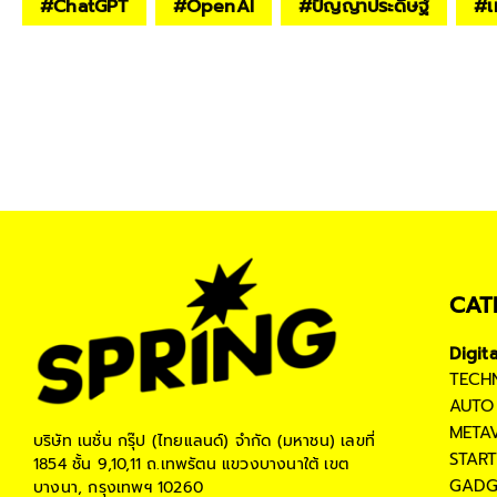
#
ChatGPT
#
OpenAI
#
ปัญญาประดิษฐ์
#
เ
CAT
Digit
TECH
AUTO
META
บริษัท เนชั่น กรุ๊ป (ไทยแลนด์) จำกัด (มหาชน)
เลขที่
STAR
1854 ชั้น 9,10,11 ถ.เทพรัตน แขวงบางนาใต้ เขต
GADG
บางนา, กรุงเทพฯ 10260