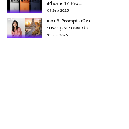
iPhone 17 Pro,
iPhone 17 Air สเปค
09 Sep 2025
ราคา น่าซื้อไหม?
แจก 3 Prompt สร้าง
ภาพสนุกๆ ง่ายๆ ด้วย
Nano Banana ใน
10 Sep 2025
Gemini