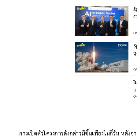
ร
C
บ
0
S
ฉ
ล
0
ไ
ม
6
0
การเปิดตัวโครงการดังกล่าวมีขึ้นเพียงไม่กี่วัน หลังจาก