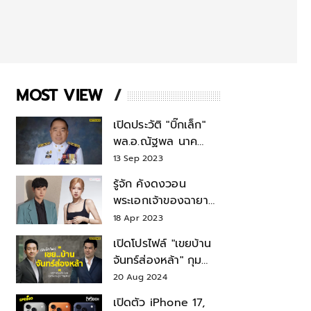
MOST VIEW
เปิดประวัติ "บิ๊กเล็ก"
พล.อ.ณัฐพล นาค
พาณิชย์ จากเลขาฯ
13 Sep 2023
สมช.-เลขาฯ
รู้จัก คังดงวอน
รมว.กลาโหม
พระเอกเจ้าของฉายา
สมบัติแห่งชาติ หลังมี
18 Apr 2023
ข่าว โรเซ่ BLACKPINK
เปิดโปรไฟล์ "เขยบ้าน
จันทร์ส่องหล้า" กุม
บังเหียนธุรกิจตระกูล
20 Aug 2024
"ชินวัตร"
เปิดตัว iPhone 17,