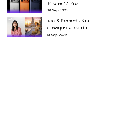
iPhone 17 Pro,
iPhone 17 Air สเปค
09 Sep 2025
ราคา น่าซื้อไหม?
แจก 3 Prompt สร้าง
ภาพสนุกๆ ง่ายๆ ด้วย
Nano Banana ใน
10 Sep 2025
Gemini