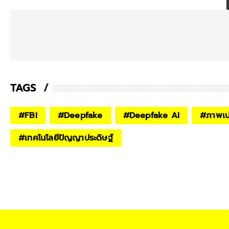
TAGS
#
FBI
#
Deepfake
#
Deepfake AI
#
ภาพเป
#
เทคโนโลยีปัญญาประดิษฐ์