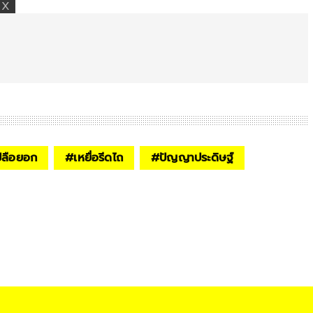
ลือยอก
#
เหยื่อรีดไถ
#
ปัญญาประดิษฐ์