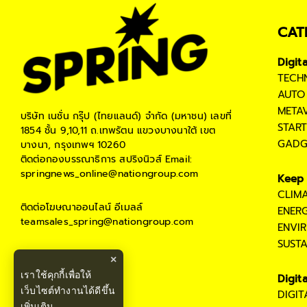
CAT
Digit
TECH
AUTO
META
บริษัท เนชั่น กรุ๊ป (ไทยแลนด์) จำกัด (มหาชน)
เลขที่
STAR
1854 ชั้น 9,10,11 ถ.เทพรัตน แขวงบางนาใต้ เขต
GADG
บางนา, กรุงเทพฯ 10260
ติดต่อกองบรรณาธิการ สปริงนิวส์
Email:
springnews_online@nationgroup.com
Keep 
CLIM
ติดต่อโฆษณาออนไลน์
อีเมลล์
ENER
teamsales_spring@nationgroup.com
ENVI
SUST
×
เราใช้คุกกี้เพื่อให้
Digit
เว็บไซต์ทำงานได้ดีขึ้น
DIGI
เพิ่มเติม