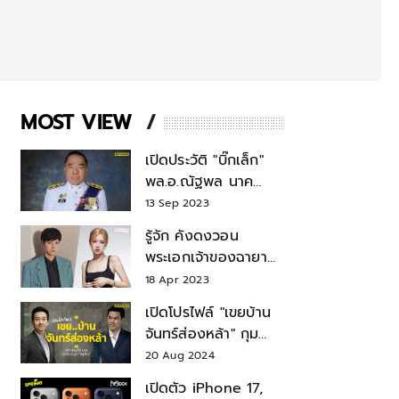
MOST VIEW
เปิดประวัติ "บิ๊กเล็ก"
พล.อ.ณัฐพล นาค
พาณิชย์ จากเลขาฯ
13 Sep 2023
สมช.-เลขาฯ
รู้จัก คังดงวอน
รมว.กลาโหม
พระเอกเจ้าของฉายา
สมบัติแห่งชาติ หลังมี
18 Apr 2023
ข่าว โรเซ่ BLACKPINK
เปิดโปรไฟล์ "เขยบ้าน
จันทร์ส่องหล้า" กุม
บังเหียนธุรกิจตระกูล
20 Aug 2024
"ชินวัตร"
เปิดตัว iPhone 17,