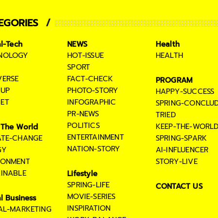
EGORIES
al-Tech
NEWS
Health
NOLOGY
HOT-ISSUE
HEALTH
SPORT
VERSE
FACT-CHECK
PROGRAM
TUP
PHOTO-STORY
HAPPY-SUCCESS
ET
INFOGRAPHIC
SPRING-CONCLU
PR-NEWS
TRIED
POLITICS
KEEP-THE-WORL
The World
ENTERTAINMENT
ATE-CHANGE
SPRING-SPARK
NATION-STORY
GY
AI-INFLUENCER
RONMENT
STORY-LIVE
AINABLE
Lifestyle
SPRING-LIFE
CONTACT US
MOVIE-SERIES
al Business
INSPIRATION
TAL-MARKETING