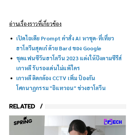
อ่านเรื่องราวที่เกี่ยวข้อง
เปิดไอเดีย Prompt คำสั่ง AI หาชุด-ที่เที่ยว
ฮาโลวีนสุดเก๋ ด้วย Bard ของ Google
ชุดแฟนซีวันฮาโลวีน 2023 แต่งให้ปังตามซีรีส์
เกาหลี รับรองเด่นไม่แพ้ใคร
เกาหลี ติดกล้อง CCTV เพิ่ม ป้องกัน
โศกนาฏกรรม "อิแทวอน" ช่วงฮาโลวีน
RELATED