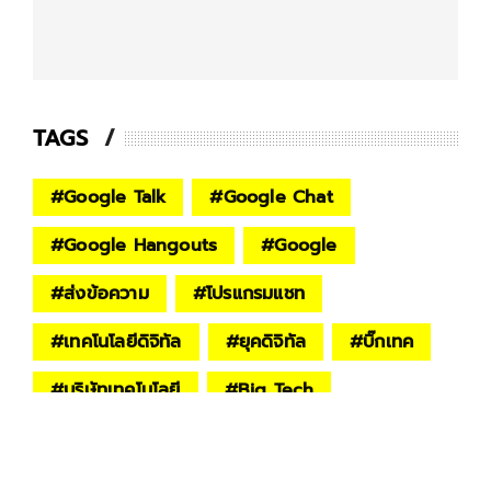
TAGS
#
Google Talk
#
Google Chat
#
Google Hangouts
#
Google
#
ส่งข้อความ
#
โปรแกรมแชท
#
เทคโนโลยีดิจิทัล
#
ยุคดิจิทัล
#
บิ๊กเทค
#
บริษัทเทคโนโลยี
#
Big Tech
#
Tech Company
#
ข่าวไอที
#
ข่าวต่างประเทศ
#
world