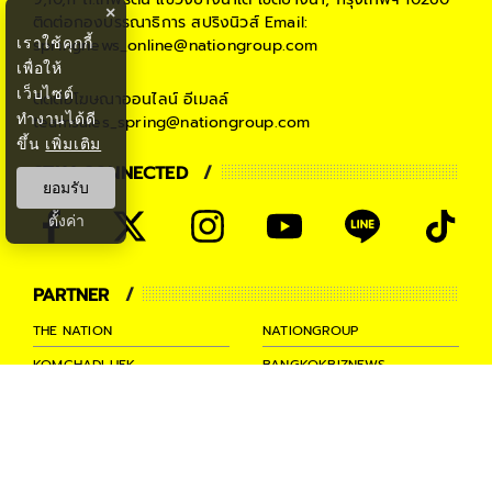
×
ติดต่อกองบรรณาธิการ สปริงนิวส์
Email:
เราใช้คุกกี้
springnews_online@nationgroup.com
เพื่อให้
เว็บไซต์
ติดต่อโฆษณาออนไลน์
อีเมลล์
ทำงานได้ดี
teamsales_spring@nationgroup.com
ขึ้น
เพิ่มเติม
STAY CONNECTED
ยอมรับ
ตั้งค่า
PARTNER
THE NATION
NATIONGROUP
KOMCHADLUEK
BANGKOKBIZNEWS
NATIONTV
SPRINGNEWS
THAINEWSONLINE
TNEWS
THANSETTAKIJ