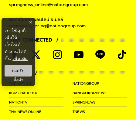
springnews_online@nationgroup.com
ติดต่อโฆษณาออนไลน์
อีเมลล์
×
teamsales_spring@nationgroup.com
เราใช้คุกกี้
เพื่อให้
STAY CONNECTED
เว็บไซต์
ทำงานได้ดี
ขึ้น
เพิ่มเติม
ยอมรับ
PARTNER
ตั้งค่า
THE NATION
NATIONGROUP
KOMCHADLUEK
BANGKOKBIZNEWS
NATIONTV
SPRINGNEWS
THAINEWSONLINE
TNEWS
THANSETTAKIJ