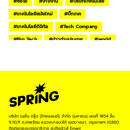
#
ซีอีโอ
#
จ้างงาน
#
บริษัทเทคโนโลยี
#
เทคโนโลยีสมัยใหม่
#
บิ๊กเทค
#
เทคโนโลยีดิจิทัล
#
Tech Company
#
Big Tech
#
ข่าวต่างประเทศ
#
world
#
Digital Life
#
Digital & Tech
#
เศรษฐกิจถดถอย
#
เศรษฐกิจย่ำแย่
#
เศรษฐกิจแย่
#
เศรษฐกิจไม่ดี
#
ภาวะเศรษฐกิจไม่แน่นอน
#
วิกฤตเศรษฐกิจโลก
บริษัท เนชั่น กรุ๊ป (ไทยแลนด์) จำกัด (มหาชน)
เลขที่ 1854 ชั้น
9,10,11 ถ.เทพรัตน แขวงบางนาใต้ เขตบางนา, กรุงเทพฯ 10260
ติดต่อกองบรรณาธิการ สปริงนิวส์
Email: