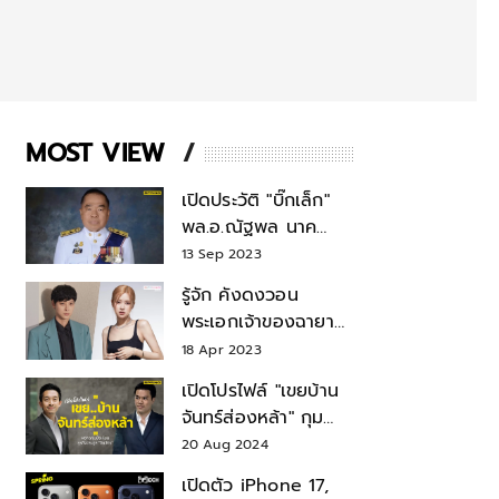
MOST VIEW
เปิดประวัติ "บิ๊กเล็ก"
พล.อ.ณัฐพล นาค
พาณิชย์ จากเลขาฯ
13 Sep 2023
สมช.-เลขาฯ
รู้จัก คังดงวอน
รมว.กลาโหม
พระเอกเจ้าของฉายา
สมบัติแห่งชาติ หลังมี
18 Apr 2023
ข่าว โรเซ่ BLACKPINK
เปิดโปรไฟล์ "เขยบ้าน
จันทร์ส่องหล้า" กุม
บังเหียนธุรกิจตระกูล
20 Aug 2024
"ชินวัตร"
เปิดตัว iPhone 17,