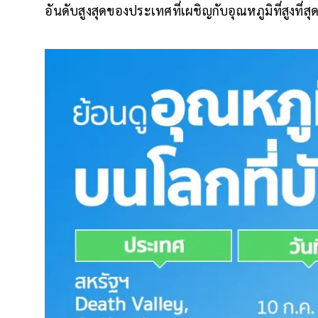
อันดับสูงสุดของประเทศที่เผชิญกับอุณหภูมิที่สูงที่สุ