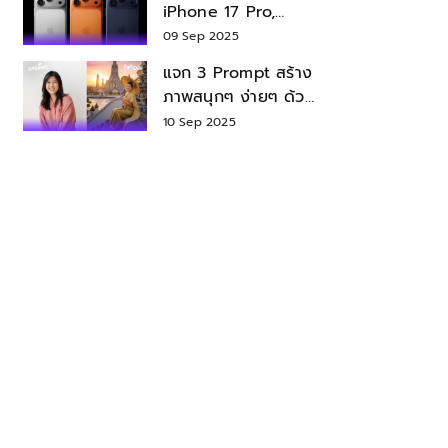
iPhone 17 Pro,
iPhone 17 Air สเปค
09 Sep 2025
ราคา น่าซื้อไหม?
แจก 3 Prompt สร้าง
ภาพสนุกๆ ง่ายๆ ด้วย
Nano Banana ใน
10 Sep 2025
Gemini