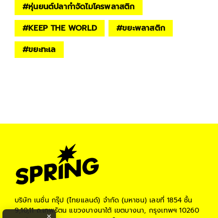
#
หุ่นยนต์ปลากำจัดไมโครพลาสติก
#
KEEP THE WORLD
#
ขยะพลาสติก
#
ขยะทะเล
บริษัท เนชั่น กรุ๊ป (ไทยแลนด์) จำกัด (มหาชน)
เลขที่ 1854 ชั้น
9,10,11 ถ.เทพรัตน แขวงบางนาใต้ เขตบางนา, กรุงเทพฯ 10260
×