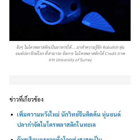
งับๆ ไมโครพลาสติกเป็นอาหารได้.... มาทำความรู้จัก Robofish หุ่น
ยนต์ปลารักษ์โลก ที่สามารถ จัดการ ไมโครพลาสติกได้ Credit ภาพ
จาก University of Surrey
ข่าวที่เกี่ยวข้อง
เพิ่มความหวังใหม่ นักวิทย์จีนคิดค้น หุ่นยนต์
ปลากำจัดไมโครพลาสติกในทะเล
ก๊าซเรือนกระจกทั่วโลกพุ่งสูงสุดเป็น