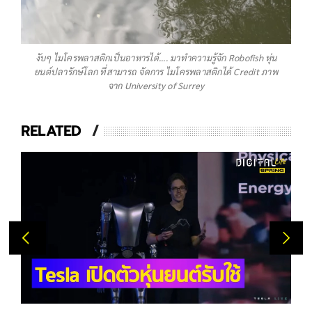
งับๆ ไมโครพลาสติกเป็นอาหารได้.... มาทำความรู้จัก Robofish หุ่น
ยนต์ปลารักษ์โลก ที่สามารถ จัดการ ไมโครพลาสติกได้ Credit ภาพ
จาก University of Surrey
RELATED