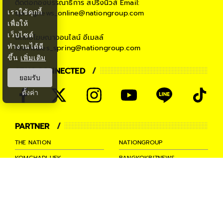
ติดต่อกองบรรณาธิการ สปริงนิวส์
Email:
เราใช้คุกกี้
springnews_online@nationgroup.com
เพื่อให้
เว็บไซต์
ติดต่อโฆษณาออนไลน์
อีเมลล์
ทำงานได้ดี
teamsales_spring@nationgroup.com
ขึ้น
เพิ่มเติม
STAY CONNECTED
ยอมรับ
ตั้งค่า
PARTNER
THE NATION
NATIONGROUP
KOMCHADLUEK
BANGKOKBIZNEWS
NATIONTV
SPRINGNEWS
THAINEWSONLINE
TNEWS
THANSETTAKIJ