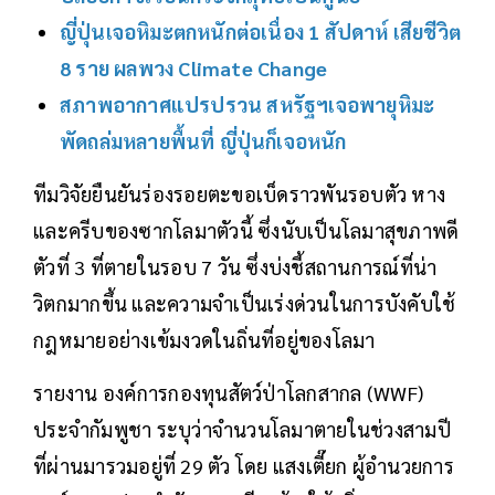
ญี่ปุ่นเจอหิมะตกหนักต่อเนื่อง 1 สัปดาห์ เสียชีวิต
8 ราย ผลพวง Climate Change
สภาพอากาศแปรปรวน สหรัฐฯเจอพายุหิมะ
พัดถล่มหลายพื้นที่ ญี่ปุ่นก็เจอหนัก
ทีมวิจัยยืนยันร่องรอยตะขอเบ็ดราวพันรอบตัว หาง
และครีบของซากโลมาตัวนี้ ซึ่งนับเป็นโลมาสุขภาพดี
ตัวที่ 3 ที่ตายในรอบ 7 วัน ซึ่งบ่งชี้สถานการณ์ที่น่า
วิตกมากขึ้น และความจำเป็นเร่งด่วนในการบังคับใช้
กฎหมายอย่างเข้มงวดในถิ่นที่อยู่ของโลมา
รายงาน องค์การกองทุนสัตว์ป่าโลกสากล (WWF)
ประจำกัมพูชา ระบุว่าจำนวนโลมาตายในช่วงสามปี
ที่ผ่านมารวมอยู่ที่ 29 ตัว โดย แสงเตี๊ยก ผู้อำนวยการ