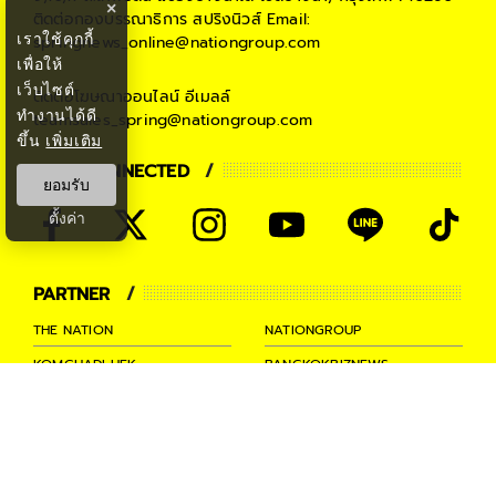
×
ติดต่อกองบรรณาธิการ สปริงนิวส์
Email:
เราใช้คุกกี้
springnews_online@nationgroup.com
เพื่อให้
เว็บไซต์
ติดต่อโฆษณาออนไลน์
อีเมลล์
ทำงานได้ดี
teamsales_spring@nationgroup.com
ขึ้น
เพิ่มเติม
STAY CONNECTED
ยอมรับ
ตั้งค่า
PARTNER
THE NATION
NATIONGROUP
KOMCHADLUEK
BANGKOKBIZNEWS
NATIONTV
SPRINGNEWS
THAINEWSONLINE
TNEWS
THANSETTAKIJ