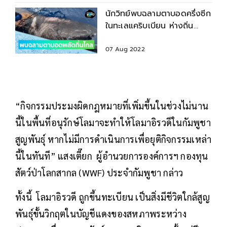
นักวิทย์พบฉลามตาบอดครึ่งซีก
ในทะเลแคริบเบียน ห่างถิ่น
อาศัยหลายพันไมล์
07 Aug 2022
“กิจกรรมประมงผิดกฎหมายที่เพิ่มขึ้นในช่วงไม่นาน
นี้ในพื้นที่อนุรักษ์โลมาจะทำให้โลมาอิรวดีในกัมพูชา
สูญพันธุ์ หากไม่มีการดำเนินการเพื่อยุติกิจกรรมเหล่า
นี้ในทันที” แสงเตี๊ยก ผู้อำนวยการองค์การฯ กองทุน
สัตว์ป่าโลกสากล (WWF) ประจำกัมพูชา กล่าว
ทั้งนี้ โลมาอิรวดี ถูกขึ้นทะเบียน เป็นสิ่งมีชีวิตใกล้สูญ
พันธุ์ขั้นวิกฤตในบัญชีแดงของสหภาพระหว่าง