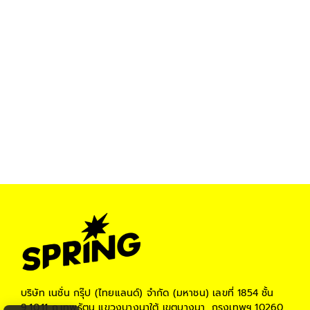
บริษัท เนชั่น กรุ๊ป (ไทยแลนด์) จำกัด (มหาชน)
เลขที่ 1854 ชั้น
9,10,11 ถ.เทพรัตน แขวงบางนาใต้ เขตบางนา, กรุงเทพฯ 10260