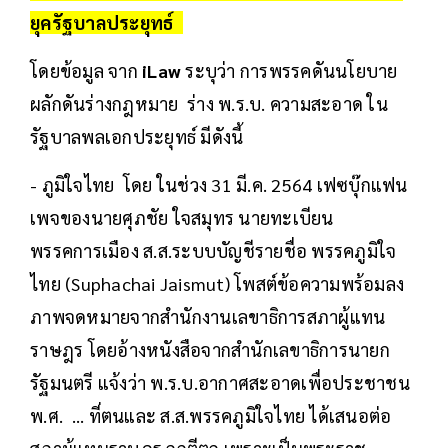
ยุครัฐบาลประยุทธ์
โดยข้อมูล จาก
iLaw
ระบุว่า การพรรคดันนโยบาย
ผลักดันร่างกฎหมาย ร่าง พ.ร.บ. ความสะอาด ใน
รัฐบาลพลเอกประยุทธ์ มีดังนี้
- ภูมิใจไทย โดย ในช่วง 31 มี.ค. 2564 เฟซบุ๊กแฟน
เพจของนายศุภชัย ใจสมุทร นายทะเบียน
พรรคการเมือง ส.ส.ระบบบัญชีรายชื่อ พรรคภูมิใจ
ไทย (Suphachai Jaismut) โพสต์ข้อความพร้อมลง
ภาพจดหมายจากสำนักงานเลขาธิการสภาผู้แทน
ราษฎร โดยอ้างหนังสือจากสำนักเลขาธิการนายก
รัฐมนตรี แจ้งว่า พ.ร.บ.อากาศสะอาดเพื่อประชาชน
พ.ศ. ... ที่ตนและ ส.ส.พรรคภูมิใจไทย ได้เสนอต่อ