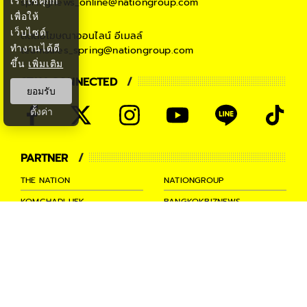
เราใช้คุกกี้
springnews_online@nationgroup.com
เพื่อให้
เว็บไซต์
ติดต่อโฆษณาออนไลน์
อีเมลล์
ทำงานได้ดี
teamsales_spring@nationgroup.com
ขึ้น
เพิ่มเติม
STAY CONNECTED
ยอมรับ
ตั้งค่า
PARTNER
THE NATION
NATIONGROUP
KOMCHADLUEK
BANGKOKBIZNEWS
NATIONTV
SPRINGNEWS
THAINEWSONLINE
TNEWS
THANSETTAKIJ