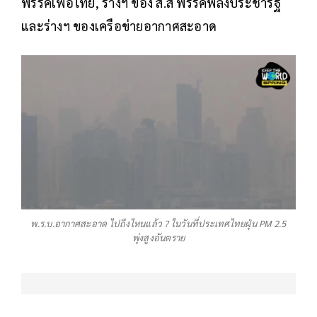
พรรคเพื่อไทย, ร่างฯ ของ ส.ส พรรคพลังประชารัฐ
และร่างฯ ของเครือข่ายอากาศสะอาด
พ.ร.บ.อากาศสะอาด ไปถึงไหนแล้ว ? ในวันที่ประเทศไทยฝุ่น PM 2.5
พุ่งสูงอันตราย