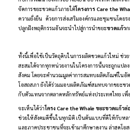
จัดการขยะขวดแก้วภายใต้
โครงการ Care the Wh
ความยั่งยืน ด้วยการส่งเสริมองค์กรและชุมชนโด
ปลูกฝังพฤติกรรมอันจะนำไปสู่การนำขยะ
ขวดแก้ว
ก
ทั้งนี้เพื่อใช้เป็นวัตถุดิบในการผลิตขวดแก้วใหม่ ช่ว
สะสมได้จากทุกหน่วยงานในโครงการนั้นจะถูกแปลง
สังคม โดยจะคำนวณมูลค่าการสมทบผลิตภัณฑ์ในอัตรา
โอสถสภา ยังได้ร่วมมอบผลิตภัณฑ์สมทบจากขยะขวดแก้
กับตัวแทนจากตลาดหลักทรัพย์แห่งประเทศไทย เพื
จะเห็นได้ว่า
โครง Care the Whale ขยะขวดแก้วล่
ช่วยให้สังคมดีขึ้นในทุกมิติ เป็นต้นแบบที่ดีให้กั
และภาคประชาชนที่จะเข้ามาศึกษาดูงาน ล่าสุดโอส