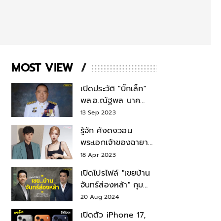
MOST VIEW
เปิดประวัติ "บิ๊กเล็ก"
พล.อ.ณัฐพล นาค
พาณิชย์ จากเลขาฯ
13 Sep 2023
สมช.-เลขาฯ
รู้จัก คังดงวอน
รมว.กลาโหม
พระเอกเจ้าของฉายา
สมบัติแห่งชาติ หลังมี
18 Apr 2023
ข่าว โรเซ่ BLACKPINK
เปิดโปรไฟล์ "เขยบ้าน
จันทร์ส่องหล้า" กุม
บังเหียนธุรกิจตระกูล
20 Aug 2024
"ชินวัตร"
เปิดตัว iPhone 17,