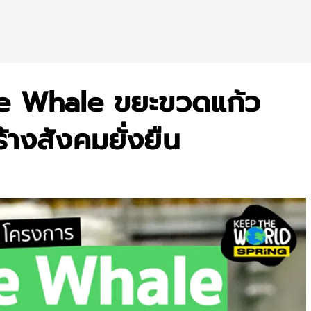
the Whale ขยะขวดแก้ว
างสังคมยั่งยืน