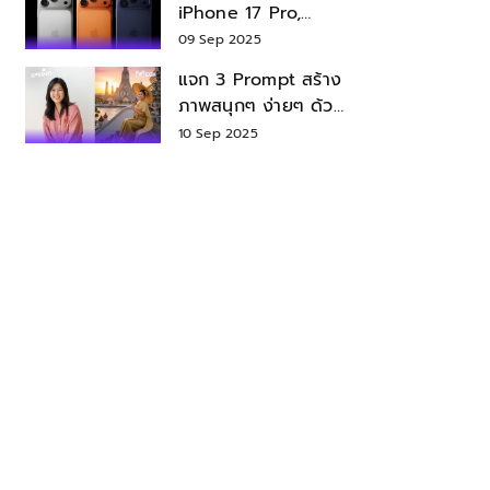
iPhone 17 Pro,
iPhone 17 Air สเปค
09 Sep 2025
ราคา น่าซื้อไหม?
แจก 3 Prompt สร้าง
ภาพสนุกๆ ง่ายๆ ด้วย
Nano Banana ใน
10 Sep 2025
Gemini