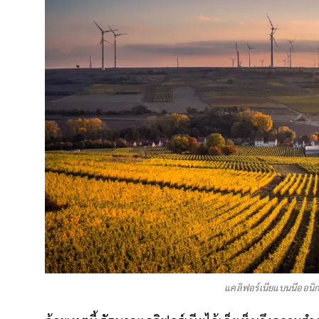
แคลิฟอร์เนียแบนนีออนิก