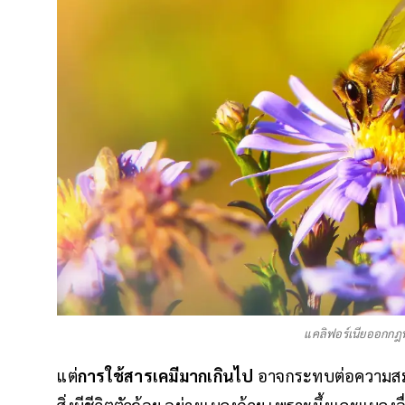
แคลิฟอร์เนียออกกฎห
แต่
การใช้สารเคมีมากเกินไป
อาจกระทบต่อความสมด