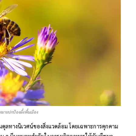
มายปกป้องผึ้งพื้นเมือง
ุลทางนิเวศน์ของสิ่งแวดล้อม โดยเฉพาะการคุกคาม