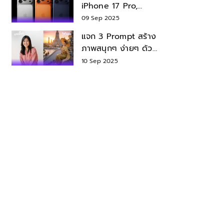
iPhone 17 Pro,
iPhone 17 Air สเปค
09 Sep 2025
ราคา น่าซื้อไหม?
แจก 3 Prompt สร้าง
ภาพสนุกๆ ง่ายๆ ด้วย
Nano Banana ใน
10 Sep 2025
Gemini