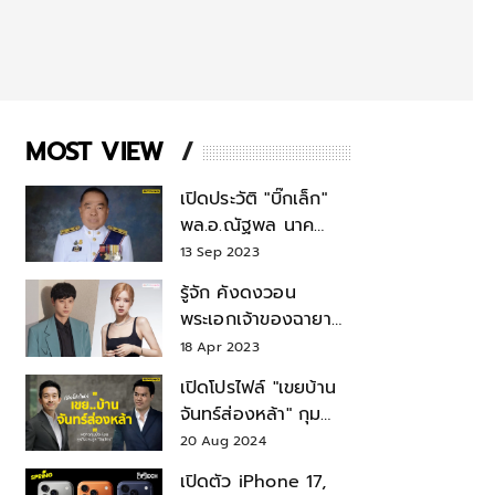
MOST VIEW
เปิดประวัติ "บิ๊กเล็ก"
พล.อ.ณัฐพล นาค
พาณิชย์ จากเลขาฯ
13 Sep 2023
สมช.-เลขาฯ
รู้จัก คังดงวอน
รมว.กลาโหม
พระเอกเจ้าของฉายา
สมบัติแห่งชาติ หลังมี
18 Apr 2023
ข่าว โรเซ่ BLACKPINK
เปิดโปรไฟล์ "เขยบ้าน
จันทร์ส่องหล้า" กุม
บังเหียนธุรกิจตระกูล
20 Aug 2024
"ชินวัตร"
เปิดตัว iPhone 17,