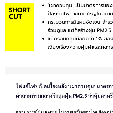
‘เผาควบคุม’ เป็นมาตรการของ กร
SHORT
ป้องกันไฟป่าขนาดใหญ่ในอนา
CUT
กระบวนการมีแผนชัดเจน สำรวจพ
ร่วมดูแล แต่ก็สร้างฝุ่น PM2.5 
แม้ครอบคลุมน้อยกว่า 1% ของ
เถียงเรื่องความคุ้มค่าและผล
ไฟแก้ไฟ? เปิดเบื้องหลัง ‘เผาควบคุม’ มาตรการ
คำถามท่ามกลางวิกฤตฝุ่น PM2.5 ว่าคุ้มค่าห
สถานการณ์
ฝุ่น PM2.5
ในภาคเหนือของไทยยังคงน่าเป