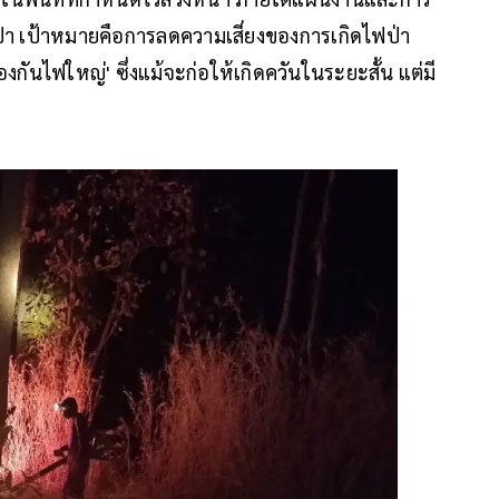
นป่า เป้าหมายคือการลดความเสี่ยงของการเกิดไฟป่า
กันไฟใหญ่' ซึ่งแม้จะก่อให้เกิดควันในระยะสั้น แต่มี