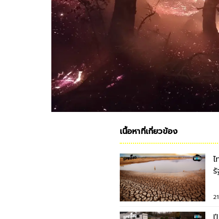
เนื้อหาที่เกี่ยวข้อง
ไ
ร
ห
2
ป