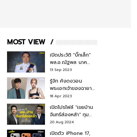
MOST VIEW
เปิดประวัติ "บิ๊กเล็ก"
พล.อ.ณัฐพล นาค
พาณิชย์ จากเลขาฯ
13 Sep 2023
สมช.-เลขาฯ
รู้จัก คังดงวอน
รมว.กลาโหม
พระเอกเจ้าของฉายา
สมบัติแห่งชาติ หลังมี
18 Apr 2023
ข่าว โรเซ่ BLACKPINK
เปิดโปรไฟล์ "เขยบ้าน
จันทร์ส่องหล้า" กุม
บังเหียนธุรกิจตระกูล
20 Aug 2024
"ชินวัตร"
เปิดตัว iPhone 17,