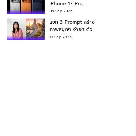
iPhone 17 Pro,
iPhone 17 Air สเปค
09 Sep 2025
ราคา น่าซื้อไหม?
แจก 3 Prompt สร้าง
ภาพสนุกๆ ง่ายๆ ด้วย
Nano Banana ใน
10 Sep 2025
Gemini