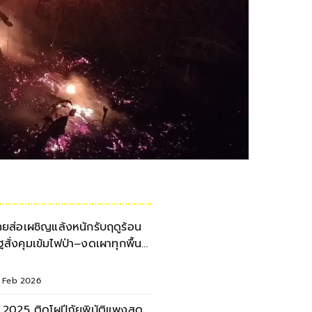
ทยส่อเผชิญแล้งหนักรับฤดูร้อน
ัฐสั่งคุมเข้มไฟป่า–งดเผาทุกพื้นที่
วั่น PM2.5 พุ่ง
1 Feb 2026
ี 2025 ติดโผปีภัยพิบัติแพงสุด