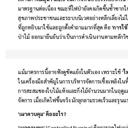
มาตรฐานต่อเนื่อง ขณะที่ไฟป่ายังคงเกิดขึ้นซ้ำซากใ
สุขภาพประชาชนและระบบนิเวศอย่างหลีกเลี่ยงไม่
ที่ถูกหยิบมาใช้และถูกตั้งคำถามมากที่สุด คือ
'การใช
ป่าไม้ ออกมายืนยันว่าเป็นการดำเนินงานตามหลักว
แม้มาตรการนี้อาจฟังดูขัดแย้งในตัวเอง เพราะใช้
'ไฟ
ในเครื่องมือสำคัญในการบริหารจัดการเชื้อเพลิงในพื้นท
การสะสมของใบไม้แห้งและกิ่งไม้จำนวนมากในฤดูแล้ง 
จัดการ เมื่อเกิดไฟขึ้นจริง มักลุกลามรวดเร็วและ
'เผาควบคุม' คืออะไร?
'เผาควบคุม'
(Controlled Burning) คือการจุดไฟเผา