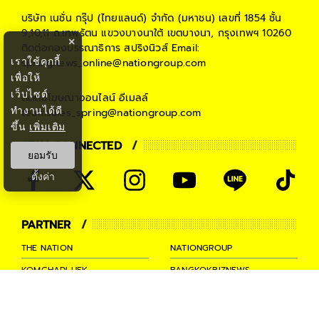
บริษัท เนชั่น กรุ๊ป (ไทยแลนด์) จำกัด (มหาชน)
เลขที่ 1854 ชั้น
9,10,11 ถ.เทพรัตน แขวงบางนาใต้ เขตบางนา, กรุงเทพฯ 10260
×
ติดต่อกองบรรณาธิการ สปริงนิวส์
Email:
เราใช้คุกกี้
springnews_online@nationgroup.com
เพื่อให้
เว็บไซต์
ติดต่อโฆษณาออนไลน์
อีเมลล์
ทำงานได้ดี
teamsales_spring@nationgroup.com
ขึ้น
เพิ่มเติม
STAY CONNECTED
ยอมรับ
ตั้งค่า
PARTNER
THE NATION
NATIONGROUP
KOMCHADLUEK
BANGKOKBIZNEWS
NATIONTV
SPRINGNEWS
THAINEWSONLINE
TNEWS