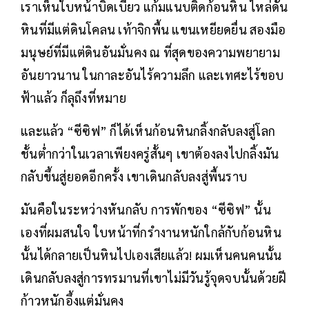
เราเห็นใบหน้าบิดเบี้ยว แก้มแนบติดก้อนหิน ไหล่ดัน
หินที่มีแต่ดินโคลน เท้าจิกพื้น แขนเหยียดยื่น สองมือ
มนุษย์ที่มีแต่ดินอันมั่นคง ณ ที่สุดของความพยายาม
อันยาวนาน ในกาละอันไร้ความลึก และเทศะไร้ขอบ
ฟ้าแล้ว ก็ลุถึงที่หมาย
และแล้ว “ซีซิฟ” ก็ได้เห็นก้อนหินกลิ้งกลับลงสู่โลก
ชั้นต่ำกว่าในเวลาเพียงครู่สั้นๆ เขาต้องลงไปกลิ้งมัน
กลับขึ้นสู่ยอดอีกครั้ง เขาเดินกลับลงสู่พื้นราบ
มันคือในระหว่างหันกลับ การพักของ “ซีซิฟ” นั้น
เองที่ผมสนใจ ใบหน้าที่กรำงานหนักใกล้กับก้อนหิน
นั้นได้กลายเป็นหินไปเองเสียแล้ว! ผมเห็นคนคนนั้น
เดินกลับลงสู่การทรมานที่เขาไม่มีวันรู้จุดจบนั้นด้วยฝี
ก้าวหนักอึ้งแต่มั่นคง