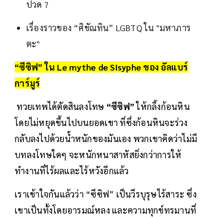
ปวด ?
เรื่องราวของ “ศิขัณทิน” LGBTQ ใน "มหาภาร
ตะ"
“ซีซิฟ” ใน Le mythe de Sisyphe ของ อัลแบร์
การ์มูร์
ทวยเทพได้ตัดสินลงโทษ
“ซีซิฟ”
ให้กลิ้งก้อนหิน
โดยไม่หยุดขึ้นไปบนยอดเขา ที่ซึ่งก้อนหินจะร่วง
กลับลงไปด้วยน้ำหนักของมันเอง พวกเขาคิดว่าไม่มี
บทลงโทษใดๆ จะหนักหนาสาหัสยิ่งกว่าการให้
ทำงานที่ไร้ผลและไร้หวังอีกแล้ว
เราเข้าใจกันแล้วว่า “ซีซิฟ” เป็นวีรบุรุษไร้สาระ ซึ่ง
เขาเป็นทั้งโดยอารมณ์หลง และความทุกข์ทรมานที่