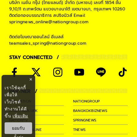
บริษัท เนชั่น กรุ๊ป (ไทยแลนด์) จำกัด (มหาชน)
เลขที่ 1854 ชั้น
9,10,11 ถ.เทพรัตน แขวงบางนาใต้ เขตบางนา, กรุงเทพฯ 10260
ติดต่อกองบรรณาธิการ สปริงนิวส์
Email:
springnews_online@nationgroup.com
ติดต่อโฆษณาออนไลน์
อีเมลล์
teamsales_spring@nationgroup.com
STAY CONNECTED
×
เราใช้คุกกี้
PARTNER
เพื่อให้
THE NATION
NATIONGROUP
เว็บไซต์
ทำงานได้ดี
KOMCHADLUEK
BANGKOKBIZNEWS
ขึ้น
เพิ่มเติม
NATIONTV
SPRINGNEWS
ยอมรับ
THAINEWSONLINE
TNEWS