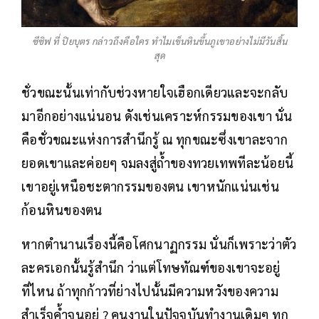
ซีซิฟ ที่ ปิยบุตร กล่าวถึงคือใคร ทำไมเข็นหินขึ้นภูเขาอย่างไม่มีวันสิ้น
สุด
ชั่วขณะนั้นเท่ากับช่วงหายใจเฮือกเดียวและจะกลับ
มาอีกอย่างแน่นอน ดังเช่นเคราะห์กรรมของเขา นั่น
คือชั่วขณะแห่งการสำนึกรู้ ณ ทุกขณะซึ่งเขาละจาก
ยอดเขาและค่อยๆ จมลงสู่ถ้ำของทวยเทพทีละน้อยนี้
เขาอยู่เหนือชะตากรรมของตน เขาหนักแน่นเช่น
ก้อนหินของตน
หากตำนานเรื่องนี้คือโศกนาฏกรรม นั่นก็เพราะว่าตัว
ละครเอกนั้นรู้สำนึก ว่าแต่โทษทัณฑ์ของเขาจะอยู่
ที่ไหน ถ้าทุกก้าวที่ย่างไปนั้นมีความหวังของความ
สำเร็จค้ำจุนอยู่ ? คนงานในปัจจุบันทำงานเดิมๆ ทุก