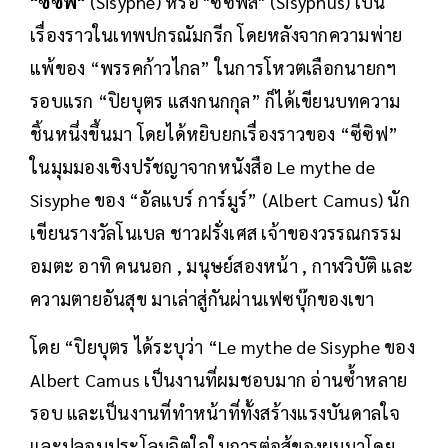
"ซีซิฟ"
(Sisyphe) หรือ "ซิซีฟัส" (Sisyphus) เป็น
เรื่องราวในเทพปกรณัมกรีก โดยหลังจากความพ่าย
แพ้ของ “พรรคก้าวไกล” ในการโหวตเลือกนายกฯ
รอบแรก “ปิยบุตร แสงกนกกุล” ก็ได้เขียนบทความ
ชิ้นหนึ่งขึ้นมา โดยได้หยิบยกเรื่องราวของ “ซีซิฟ”
ในมุมมองเชิงปรัชญาจากหนังสือ Le mythe de
Sisyphe ของ “อัลแบร์ การ์มูร์” (Albert Camus) นัก
เขียนรางวัลโนเบล ชาวฝรั่งเศส เจ้าของวรรณกรรม
อมตะ อาทิ คนนอก , มนุษย์สองหน้า , กาฬวิบัติ และ
ความตายอันสุข มาเล่าสู่กันผ่านเฟซบุ๊กของเขา
โดย “ปิยบุตร ได้ระบุว่า “Le mythe de Sisyphe ของ
Albert Camus เป็นงานที่ผมชอบมาก อ่านซ้ำหลาย
รอบ และเป็นงานที่ทำหน้าที่ทั้งสร้างแรงบันดาลใจ
และปลอบประโลมจิตใจในการต่อสู้ของผมมาโดย