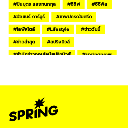
#
ปิยบุตร แสงกนกกุล
#
ซีซิฟ
#
ซิซีฟัส
#
อัลแบร์ การ์มูร์
#
เทพปกรณัมกรีก
#
ไลฟ์สไตล์
#
Lifestyle
#
ข่าววันนี้
#
ข่าวล่าสุด
#
สปริงนิวส์
#
สำนักข่าวออนไลน์สปริงนิวส์
#
springnews
#
Spring