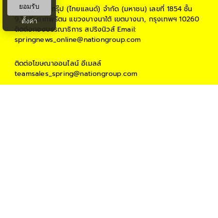
ยอมรับ
ตั้งค่า
บริษัท เนชั่น กรุ๊ป (ไทยแลนด์) จำกัด (มหาชน)
เลขที่ 1854 ชั้น
9,10,11 ถ.เทพรัตน แขวงบางนาใต้ เขตบางนา, กรุงเทพฯ 10260
ติดต่อกองบรรณาธิการ สปริงนิวส์
Email:
springnews_online@nationgroup.com
ติดต่อโฆษณาออนไลน์
อีเมลล์
teamsales_spring@nationgroup.com
STAY CONNECTED
PARTNER
THE NATION
NATIONGROUP
KOMCHADLUEK
BANGKOKBIZNEWS