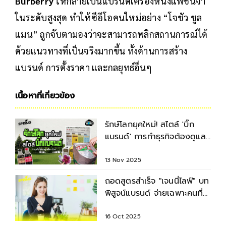
แบรนด์ เพราะหลังจากในช่วงปีที่ผ่านมาแผนการ
ฟื้นฟูแบรนด์ยังดูไม่ลงตัว เนื่องจากพยายามเปลี่ยน
Burberry
ให้กลายเป็นแบรนด์เครื่องหนังแฟชั่นจ๋า
ในระดับสูงสุด ทำให้ซีอีโอคนใหม่อย่าง “โจชัว ชูล
แมน” ถูกจับตามองว่าจะสามารถพลิกสถานการณ์ได้
ด้วยแนวทางที่เป็นจริงมากขึ้น ทั้งด้านการสร้าง
แบรนด์ การตั้งราคา และกลยุทธ์อื่นๆ
เนื้อหาที่เกี่ยวข้อง
รักษ์โลกยุคใหม่! สไตล์ 'บิ๊ก
แบรนด์' การทำธุรกิจต้องดูแล
โลกไปด้วย เพื่ออนาคตที่ดีกว่า
13 Nov 2025
ถอดสูตรสำเร็จ "เจนนี่ไลฟ์" บท