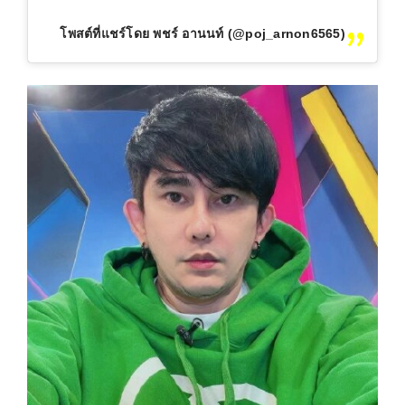
โพสต์ที่แชร์โดย พชร์ อานนท์ (@poj_arnon6565)