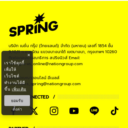
บริษัท เนชั่น กรุ๊ป (ไทยแลนด์) จำกัด (มหาชน)
เลขที่ 1854 ชั้น
9,10,11 ถ.เทพรัตน แขวงบางนาใต้ เขตบางนา, กรุงเทพฯ 10260
×
ติดต่อกองบรรณาธิการ สปริงนิวส์
Email:
เราใช้คุกกี้
springnews_online@nationgroup.com
เพื่อให้
เว็บไซต์
ติดต่อโฆษณาออนไลน์
อีเมลล์
ทำงานได้ดี
teamsales_spring@nationgroup.com
ขึ้น
เพิ่มเติม
STAY CONNECTED
ยอมรับ
ตั้งค่า