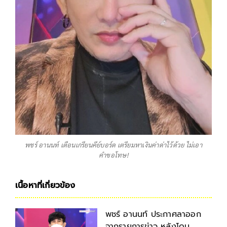
พชร์ อานนท์ เตือนเกรียนคีย์บอร์ด เตรียมหาเงินค่าด่าไว้ด้วย ไม่เอา
คำขอโทษ!
เนื้อหาที่เกี่ยวข้อง
พชร์ อานนท์ ประกาศลาออก
จากรายการข่าว หลังโดน