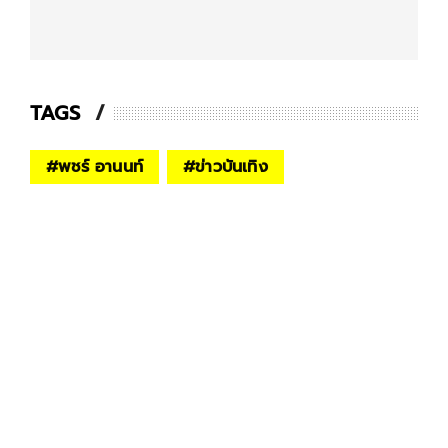
TAGS
#
พชร์ อานนท์
#
ข่าวบันเทิง