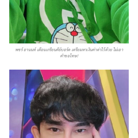
พชร์ อานนท์ เตือนเกรียนคีย์บอร์ด เตรียมหาเงินค่าด่าไว้ด้วย ไม่เอา
คำขอโทษ!