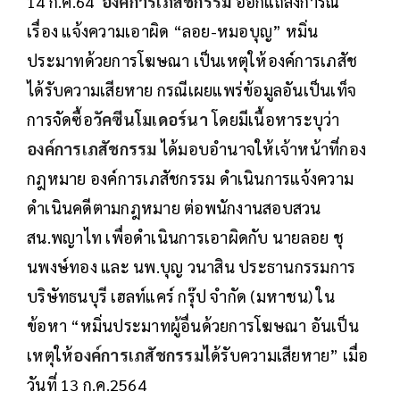
14 ก.ค.64
องค์การเภสัชกรรม
ออกแถลงการณ์
เรื่อง แจ้งความเอาผิด “ลอย-หมอบุญ” หมิ่น
ประมาทด้วยการโฆษณา เป็นเหตุให้องค์การเภสัช
ได้รับความเสียหาย กรณีเผยแพร่ข้อมูลอันเป็นเท็จ
การจัดซื้อ
วัคซีนโมเดอร์นา
โดยมีเนื้อหาระบุว่า
องค์การเภสัชกรรม
ได้มอบอำนาจให้เจ้าหน้าที่กอง
กฎหมาย องค์การเภสัชกรรม ดำเนินการแจ้งความ
ดำเนินคดีตามกฎหมาย ต่อพนักงานสอบสวน
สน.พญาไท เพื่อดำเนินการเอาผิดกับ นายลอย ชุ
นพงษ์ทอง และ นพ.บุญ วนาสิน ประธานกรรมการ
บริษัทธนบุรี เฮลท์แคร์ กรุ๊ป จำกัด (มหาชน) ใน
ข้อหา “หมิ่นประมาทผู้อื่นด้วยการโฆษณา อันเป็น
เหตุให้
องค์การเภสัชกรรม
ไ
ด้รับความเสียหาย” เมื่อ
วันที่ 13 ก.ค.2564