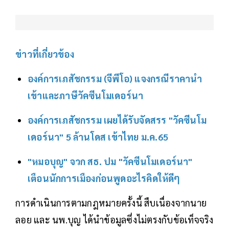
ข่าวที่เกี่ยวข้อง
องค์การเภสัชกรรม (จีพีโอ) แจงกรณีราคานำ
เข้าและภาษีวัคซีนโมเดอร์นา
องค์การเภสัชกรรม เผยได้รับจัดสรร "วัคซีนโม
เดอร์นา" 5 ล้านโดส เข้าไทย ม.ค.65
"หมอบุญ" จวก สธ. ปม "วัคซีนโมเดอร์นา"
เตือนนักการเมืองก่อนพูดอะไรคิดให้ดีๆ
การดำเนินการตามกฎหมายครั้งนี้ สืบเนื่องจากนาย
ลอย และ นพ.บุญ ได้นำข้อมูลซึ่งไม่ตรงกับข้อเท็จจริง