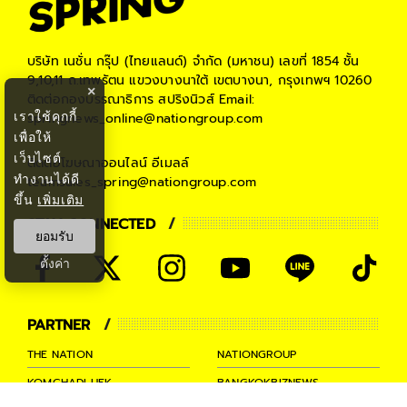
บริษัท เนชั่น กรุ๊ป (ไทยแลนด์) จำกัด (มหาชน)
เลขที่ 1854 ชั้น
9,10,11 ถ.เทพรัตน แขวงบางนาใต้ เขตบางนา, กรุงเทพฯ 10260
×
ติดต่อกองบรรณาธิการ สปริงนิวส์
Email:
เราใช้คุกกี้
springnews_online@nationgroup.com
เพื่อให้
เว็บไซต์
ติดต่อโฆษณาออนไลน์
อีเมลล์
ทำงานได้ดี
teamsales_spring@nationgroup.com
ขึ้น
เพิ่มเติม
STAY CONNECTED
ยอมรับ
ตั้งค่า
PARTNER
THE NATION
NATIONGROUP
KOMCHADLUEK
BANGKOKBIZNEWS