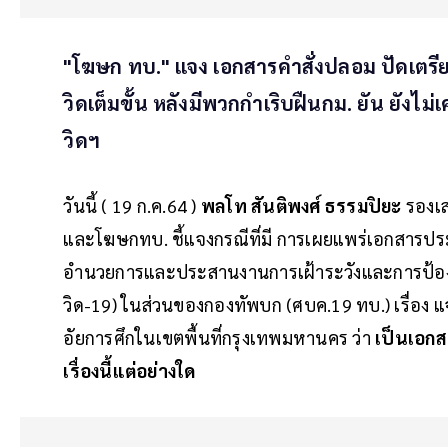
"โฆษก ทบ." แจง เอกสารคำสั่งปลอม ปัดเตรีย
วิดเต็มขั้น หลังมีพวกกำเริบฝืนกม. ยัน ยัง
วิดฯ
วันนี้ ( 19 ก.ค.64 )
พลโท สันติพงศ์ ธรรมปิยะ
รองเส
และโฆษกทบ. ชี้แจงกรณีที่มี การเผยแพร่เอกสารประ
อำนวยการและประสานงานการเฝ้าระวังและการป้องก
วิด-19) ในส่วนของกองทัพบก (ศบค.19 ทบ.) เรื่อง
อัยการศึกในเขตพื้นที่กรุงเทพมหานคร ว่า
เป็นเอกส
เรื่องนี้แต่อย่างใด