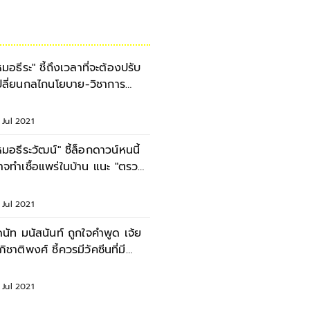
หมอธีระ" ชี้ถึงเวลาที่จะต้องปรับ
ปลี่ยนกลไกนโยบาย-วิชาการ
บบเร่งด่วน
 Jul 2021
หมอธีระวัฒน์" ชี้ล็อกดาวน์หนนี้
าจทำเชื้อแพร่ในบ้าน แนะ "ตรวจ"
ุกคนก่อน
 Jul 2021
ดนัท มนัสนันท์ ถูกใจคำพูด เจ้ย
ภิชาติพงศ์ ชี้ควรมีวัคซีนที่มี
ระสิทธิภาพ
 Jul 2021