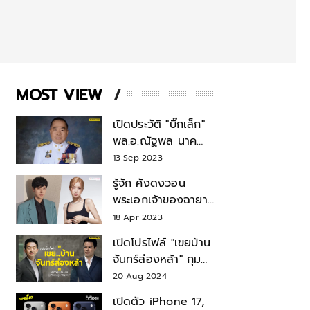
MOST VIEW
เปิดประวัติ "บิ๊กเล็ก"
พล.อ.ณัฐพล นาค
พาณิชย์ จากเลขาฯ
13 Sep 2023
สมช.-เลขาฯ
รู้จัก คังดงวอน
รมว.กลาโหม
พระเอกเจ้าของฉายา
สมบัติแห่งชาติ หลังมี
18 Apr 2023
ข่าว โรเซ่ BLACKPINK
เปิดโปรไฟล์ "เขยบ้าน
จันทร์ส่องหล้า" กุม
บังเหียนธุรกิจตระกูล
20 Aug 2024
"ชินวัตร"
เปิดตัว iPhone 17,