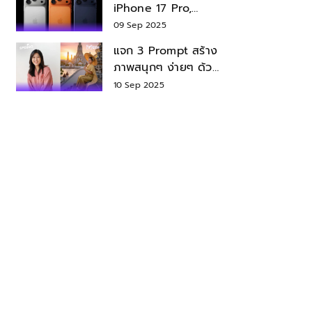
iPhone 17 Pro,
iPhone 17 Air สเปค
09 Sep 2025
ราคา น่าซื้อไหม?
แจก 3 Prompt สร้าง
ภาพสนุกๆ ง่ายๆ ด้วย
Nano Banana ใน
10 Sep 2025
Gemini