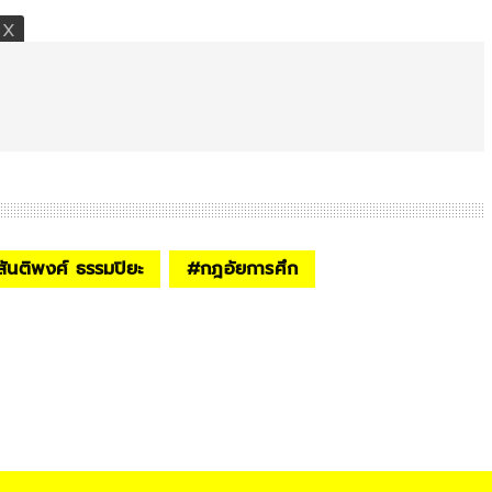
ันติพงศ์ ธรรมปิยะ
#
กฎอัยการศึก