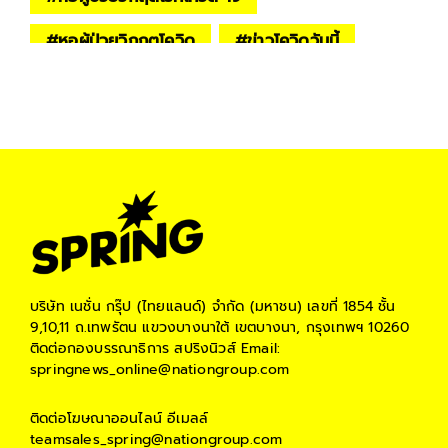
#
หอผู้ป่วยวิกฤตโควิด
#
ข่าวโควิดวันนี้
#
ข่าวสังคม
#
โควิด 19
บริษัท เนชั่น กรุ๊ป (ไทยแลนด์) จำกัด (มหาชน)
เลขที่ 1854 ชั้น
9,10,11 ถ.เทพรัตน แขวงบางนาใต้ เขตบางนา, กรุงเทพฯ 10260
ติดต่อกองบรรณาธิการ สปริงนิวส์
Email:
springnews_online@nationgroup.com
ติดต่อโฆษณาออนไลน์
อีเมลล์
teamsales_spring@nationgroup.com