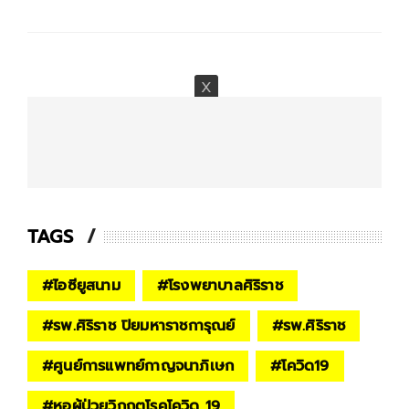
TAGS
#
ไอซียูสนาม
#
โรงพยาบาลศิริราช
#
รพ.ศิริราช ปิยมหาราชการุณย์
#
รพ.ศิริราช
#
ศูนย์การแพทย์กาญจนาภิเษก
#
โควิด19
#
หอผู้ป่วยวิกฤตโรคโควิด 19