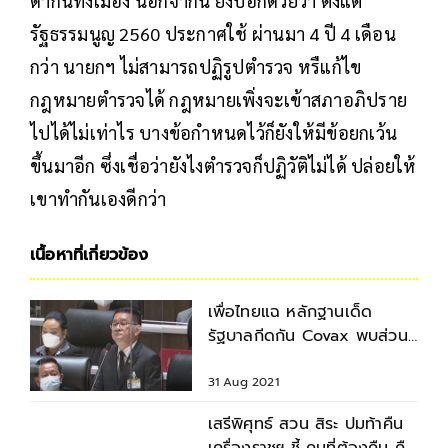
ด่ากันทั้งเมือง นอกจากนี้ ยังบอกด้วยว่า ตั้งแต่
รัฐธรรมนูญ 2560 ประกาศใช้ ผ่านมา 4 ปี 4 เดือน
กว่า นายกฯ ไม่สามารถปฏิรูปตำรวจ หรืแก้ไข
กฎหมายตำรวจได้ กฎหมายเพิ่งจะเข้าสภาอภิปราย
ไปได้ไม่เท่าไร บางข้อกำหนดไว้ก็ยังให้มีข้อยกเว้น
ขึ้นมาอีก ซึ่งเชื่อว่ายังไงตำรวจก็ปฏิวัติไม่ได้ ปล่อยให้
เขาทำกันเองดีกว่า
เนื้อหาที่เกี่ยวข้อง
เพื่อไทยแฉ หลักฐานเด็ด
รัฐบาลกีดกัน Covax พบส่วน
ต่าง ซิโนแวค กว่า 2 พันล้าน!
31 Aug 2021
เสรีพิศุทธ์ สวน สิระ ปมท้าคืน