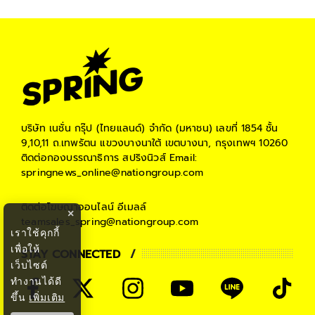
บริษัท เนชั่น กรุ๊ป (ไทยแลนด์) จำกัด (มหาชน)
เลขที่ 1854 ชั้น
9,10,11 ถ.เทพรัตน แขวงบางนาใต้ เขตบางนา, กรุงเทพฯ 10260
ติดต่อกองบรรณาธิการ สปริงนิวส์
Email:
springnews_online@nationgroup.com
ติดต่อโฆษณาออนไลน์
อีเมลล์
×
teamsales_spring@nationgroup.com
เราใช้คุกกี้
เพื่อให้
STAY CONNECTED
เว็บไซต์
ทำงานได้ดี
ขึ้น
เพิ่มเติม