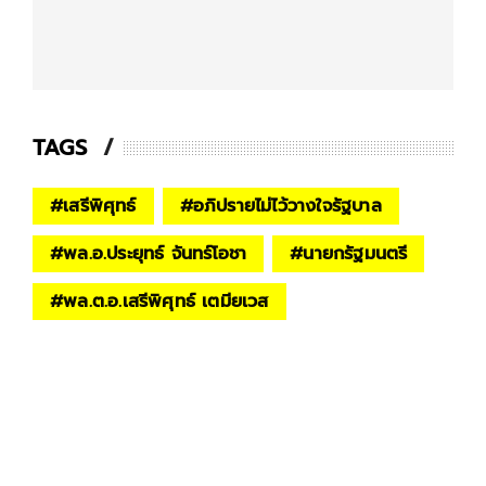
TAGS
#
เสรีพิศุทธ์
#
อภิปรายไม่ไว้วางใจรัฐบาล
#
พล.อ.ประยุทธ์ จันทร์โอชา
#
นายกรัฐมนตรี
#
พล.ต.อ.เสรีพิศุทธ์ เตมียเวส