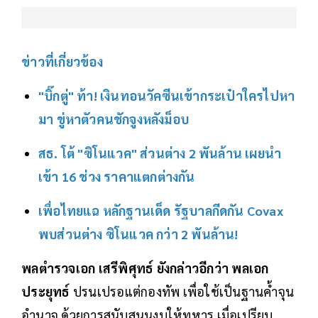
ข่าวที่เกี่ยวข้อง
"บิ๊กตู่" ท้า! เงินทอนวัคซีนเข้ากระเป๋าใครไปหา
มา ขู่หาตัวคนชักจูงหลังม็อบ
สธ. โต้ "ซิโนแวค" ส่วนต่าง 2 พันล้าน เผยนำ
เข้า 16 ช่วง ราคาแตกต่างกัน
เพื่อไทยแฉ หลักฐานเด็ด รัฐบาลกีดกัน Covax
พบส่วนต่าง ซิโนแวค กว่า 2 พันล้าน!
พลตำรวจเอก เสรีพิศุทธ์ ยังกล่าวอีกว่า พลเอก
ประยุทธ์
ปรนเปรอแต่กองทัพ เพื่อใช้เป็นฐานค้ำจุน
อำนาจ ด้วยการสนับสนุนงบให้ทหาร เมื่อเปรียบ