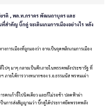
กียรติ , พล.ท.ภราดร พัฒนถาบุตร และ
ี่สำคัญ บิ๊กตู่ จะเดินเกมการเมืองอย่างไร หลัง
ทางการเมืองที่ถูกมองว่า อาจเป็นจุดพลิกเกมการเมือง
 ที่ไปๆ มาๆ กลายเป็นศึกภายในพรรคพลังประชารัฐ ที่
ายกฯ ภายใต้การวางหมากของ ร.อ.ธรรมนัส พรหมเผ่า
วการตกเก้าอี้ไปนิดเดียว และก็ไม่รอช้า ปลดฟ้าผ่า
็นการส่งสัญญาณว่า บิ๊กตู่ได้ประกาศยึดพรรคพลัง