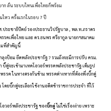
ยาก ลั่น ระบบไหนเพื่อไทยก็พร้อม
ั่นไหว ครั้งแรกในรอบ 7 ปี
.ส.ประชาธิปัตย์ รองประธานวิปรัฐบาล , พล.ท.ภราดร
รรคเพื่อไทย และ ดร.ธนพร ศรียากูล นายกฯสมาคม
ที่สำคัญนี้
กลุงป้อม ยึดพลังประชารัฐ ? รวมถึงจะมีการปรับ ครม.
ว่า บิ๊ตู่จะเข้ามาเทคโอวอร์พรรคพลังประชารัฐ เต็มรูป
่งพรรค ในทางตรงกันข้าม พรรคต่างหากที่ต้องพึ่งบิ๊กตู่
ม โดยบิ๊กตู่จะเลือกใช้งานอดีตข้าราชการประจำ ที่ไว้
คโอวอร์พลังประชารัฐ ของ
บิ๊กตู่
ไม่ใช่เรื่องง่าย เพราะ