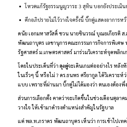
โหวตแก้รัฐธรรมนูญวาระ 3 สุทิน บอกยังประเมิน
ศึกอภิปรายไม่ไว้วางใจครั้งนี้ บิ๊กตู่แสดงอาการหว
ดนัย เอกมหาสวัสดิ์ ชวน นายชินวรณ์ บุณยเกียรติ ส
พัฒนถาบุตร เลขานุการคณะกรรมการกิจการพิเศษ พ
รัฐศาสตร์ ม.เกษตรศาสตร์ มาร่วมวิเคราะห์จุดพลิกเกม
โดยในประเด็นที่ว่า
ลุงตู่
จะเดินเกมต่ออย่างไร หลังหั
ในเร็วๆ นี้ หรือไม่ ? ดร.ธนพร ศรียากูล ได้วิเคราะห์
แบบ เพราะที่ผ่านมา บิ๊กตู่ไม่ได้มองว่า ตนเองต้องพึ
ส่วนการเลือกตั้ง คาดว่าจะเกิดขึ้นในช่วงเดือนตุลาค
วางใจ ให้เข้ามาดำรงตำแหน่งสำคัญในรัฐบาล
แต่ พล.ท.ภราดร พัฒนถาบุตร เห็นว่า การเข้าไปเท