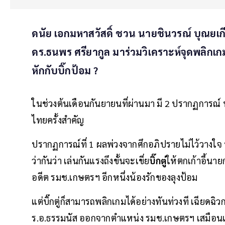
ดนัย เอกมหาสวัสดิ์ ชวน นายชินวรณ์ บุณยเ
ดร.ธนพร ศรียากูล มาร่วมวิเคราะห์จุดพลิกเกมท
หักกับบิ๊กป้อม ?
ในช่วงต้นเดือนกันยายนที่ผ่านมา มี 2 ปรากฏการณ์ 
ไทยครั้งสำคัญ
ปรากฏการณ์ที่ 1 ผลพ่วงจากศึกอภิปรายไม่ไว้วางใจ
ว่ากันว่า เล่นกันแรงถึงขั้นจะเขี่ย
บิ๊กตู่
ให้ตกเก้าอี้น
อดีต รมช.เกษตรฯ อีกหนึ่งน้องรักของลุงป้อม
แต่บิ๊กตู่ก็สามารถพลิกเกมได้อย่างทันท่วงที เฉียดฉิ
ร.อ.ธรรมนัส ออกจากตำแหน่ง รมช.เกษตรฯ เสมือนเป