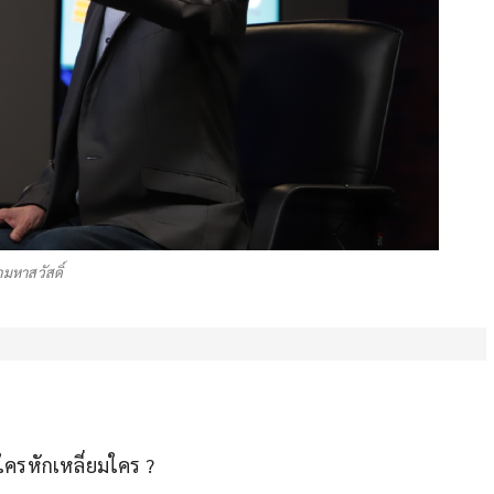
กมหาสวัสดิ์
ส ใครหักเหลี่ยมใคร ?