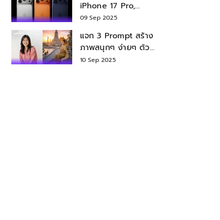
iPhone 17 Pro,
iPhone 17 Air สเปค
09 Sep 2025
ราคา น่าซื้อไหม?
แจก 3 Prompt สร้าง
ภาพสนุกๆ ง่ายๆ ด้วย
Nano Banana ใน
10 Sep 2025
Gemini