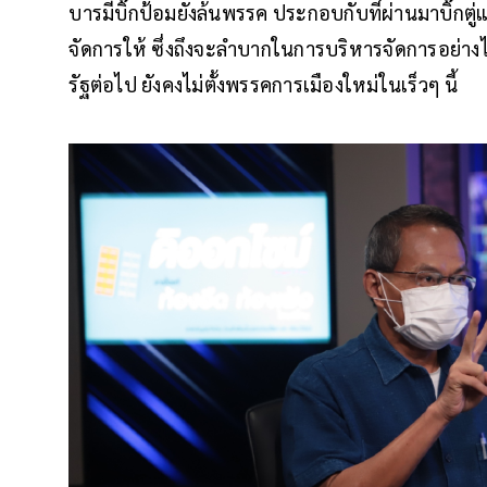
บารมีบิ๊กป้อมยังล้นพรรค ประกอบกับที่ผ่านมาบิ๊กตู่แท
จัดการให้ ซึ่งถึงจะลำบากในการบริหารจัดการอย่างไ
รัฐต่อไป ยังคงไม่ตั้งพรรคการเมืองใหม่ในเร็วๆ นี้