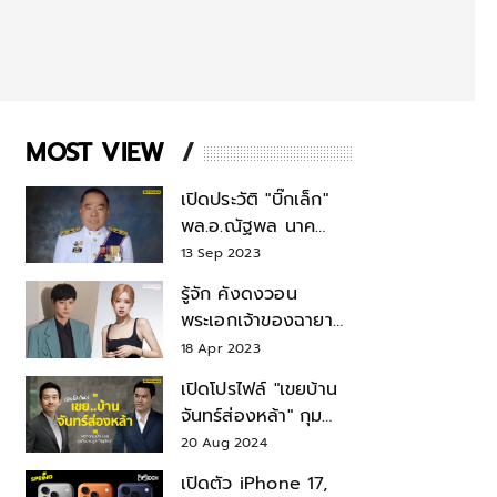
MOST VIEW
เปิดประวัติ "บิ๊กเล็ก"
พล.อ.ณัฐพล นาค
พาณิชย์ จากเลขาฯ
13 Sep 2023
สมช.-เลขาฯ
รู้จัก คังดงวอน
รมว.กลาโหม
พระเอกเจ้าของฉายา
สมบัติแห่งชาติ หลังมี
18 Apr 2023
ข่าว โรเซ่ BLACKPINK
เปิดโปรไฟล์ "เขยบ้าน
จันทร์ส่องหล้า" กุม
บังเหียนธุรกิจตระกูล
20 Aug 2024
"ชินวัตร"
เปิดตัว iPhone 17,