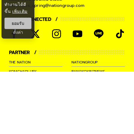
ทำงานได้ดี
teamsales_spring@nationgroup.com
ขึ้น
เพิ่มเติม
STAY CONNECTED
ยอมรับ
ตั้งค่า
PARTNER
THE NATION
NATIONGROUP
KOMCHADLUEK
BANGKOKBIZNEWS
NATIONTV
SPRINGNEWS
THAINEWSONLINE
TNEWS
THANSETTAKIJ
Ⓒ 2026 -
SPRiNG
All Rights
Reserved.