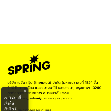
บริษัท เนชั่น กรุ๊ป (ไทยแลนด์) จำกัด (มหาชน)
เลขที่ 1854 ชั้น
9,10,11 ถ.เทพรัตน แขวงบางนาใต้ เขตบางนา, กรุงเทพฯ 10260
×
ติดต่อกองบรรณาธิการ สปริงนิวส์
Email:
เราใช้คุกกี้
springnews_online@nationgroup.com
เพื่อให้
เว็บไซต์
ติดต่อโฆษณาออนไลน์
อีเมลล์