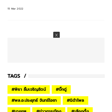
15 Mar 2022
TAGS
#
พิธา ลิ้มเจริญรัตน์
#
บิ๊กตู่
#
พล.อ.ประยุทธ์ จันทร์โอชา
#
นิด้าโพล
#
นายกฯ
#
ข่าวการเมือง
#
เลือกตั้ง