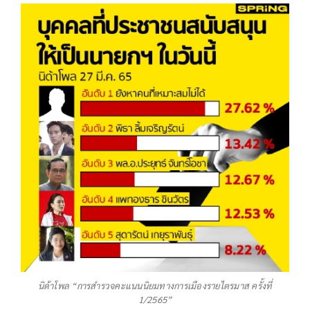
นิด้าโพล “การสำรวจคะแนนนิยมทางการเมืองรายไตรมาส ครั้งที่
1/2565”