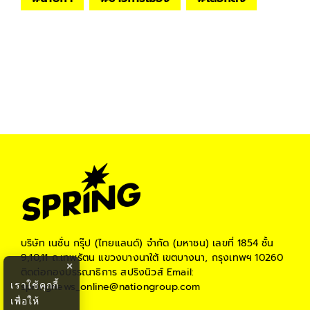
บริษัท เนชั่น กรุ๊ป (ไทยแลนด์) จำกัด (มหาชน)
เลขที่ 1854 ชั้น
9,10,11 ถ.เทพรัตน แขวงบางนาใต้ เขตบางนา, กรุงเทพฯ 10260
×
ติดต่อกองบรรณาธิการ สปริงนิวส์
Email:
เราใช้คุกกี้
springnews_online@nationgroup.com
เพื่อให้