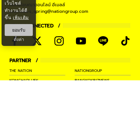
เว็บไซต์
ติดต่อโฆษณาออนไลน์
อีเมลล์
ทำงานได้ดี
teamsales_spring@nationgroup.com
ขึ้น
เพิ่มเติม
STAY CONNECTED
ยอมรับ
ตั้งค่า
PARTNER
THE NATION
NATIONGROUP
KOMCHADLUEK
BANGKOKBIZNEWS
NATIONTV
SPRINGNEWS
THAINEWSONLINE
TNEWS
THANSETTAKIJ
Ⓒ 2026 -
SPRiNG
All Rights