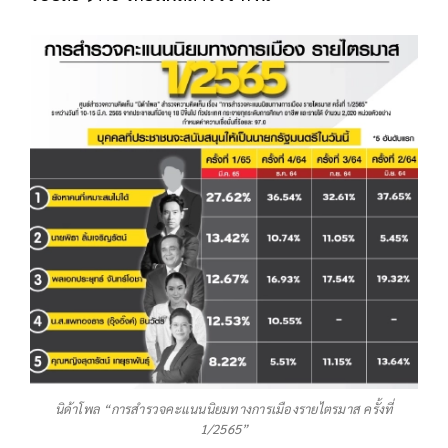
นิด้าโพล “การสำรวจคะแนนนิยมทางการเมืองรายไตรมาส ครั้งที่
1/2565”