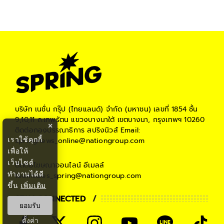
บริษัท เนชั่น กรุ๊ป (ไทยแลนด์) จำกัด (มหาชน)
เลขที่ 1854 ชั้น
9,10,11 ถ.เทพรัตน แขวงบางนาใต้ เขตบางนา, กรุงเทพฯ 10260
×
ติดต่อกองบรรณาธิการ สปริงนิวส์
Email:
เราใช้คุกกี้
springnews_online@nationgroup.com
เพื่อให้
เว็บไซต์
ติดต่อโฆษณาออนไลน์
อีเมลล์
ทำงานได้ดี
teamsales_spring@nationgroup.com
ขึ้น
เพิ่มเติม
STAY CONNECTED
ยอมรับ
ตั้งค่า