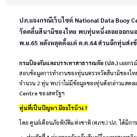
ปภ.แจงกรณีเว็บไซต์ National Data Buoy C
วัดคลื่นสึนามิของไทย พบทุ่นหนึ่งลอยออกนอก
พ.ย.65 หลังหลุดตั้งแต่ ต.ค.64 ส่วนอีกทุ่นส่
กรมป้องกันและบรรเทาสาธารณภัย (ปภ.)
เผยกรณี
สอบข้อมูลการทำงานของทุ่นนตรวจวัดสึนามิของไทยท
จำนวน 2 ทุ่น พบว่าไม่มีข้อมูลของทุ่นดังกล่าวแสด
Centre
ของสหรัฐฯ
ทุ่นที่เป็นปัญหา มีอะไรบ้าง ?
โดย ศูนย์เตือนภัยพิบัติแห่งชาติ (ศภช.) ปภ. ได้มีการต