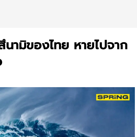
นสึนามิของไทย หายไปจาก
ว