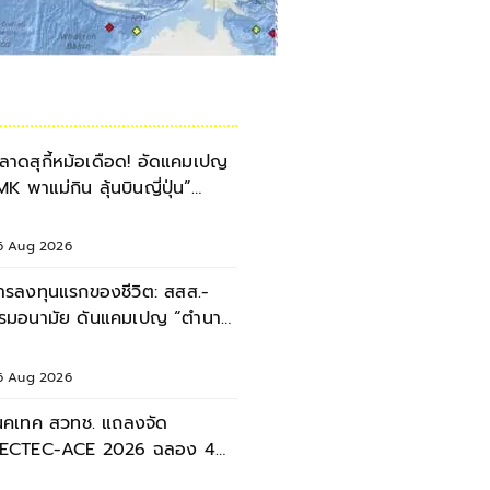
ลาดสุกี้หม้อเดือด! อัดแคมเปญ
MK พาแม่กิน ลุ้นบินญี่ปุ่น”
ลอดเดือนสิงหาคม 2569
6 Aug 2026
ารลงทุนแรกของชีวิต: สสส.-
รมอนามัย ดันแคมเปญ “ตำนาน
มแม่” หนุนเด็กไทยเติบโตอย่าง
่งยืน
6 Aug 2026
นคเทค สวทช. แถลงจัด
ECTEC-ACE 2026 ฉลอง 40
ี เนคเทค 'Legacy & Beyond'