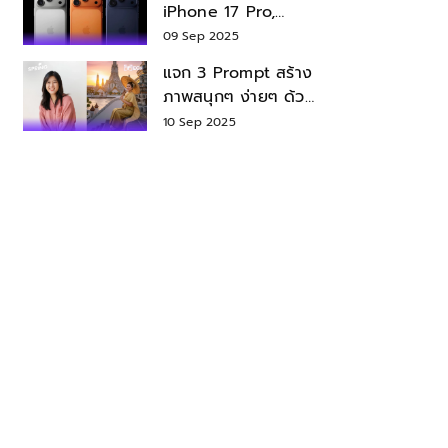
iPhone 17 Pro,
iPhone 17 Air สเปค
09 Sep 2025
ราคา น่าซื้อไหม?
แจก 3 Prompt สร้าง
ภาพสนุกๆ ง่ายๆ ด้วย
Nano Banana ใน
10 Sep 2025
Gemini