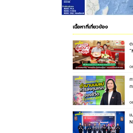
เนื้อหาที่เกี่ยวข้อง
ต
“
ต
0
ก
ก
น
ยั
0
เ
N
ป