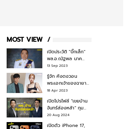
MOST VIEW
เปิดประวัติ "บิ๊กเล็ก"
พล.อ.ณัฐพล นาค
พาณิชย์ จากเลขาฯ
13 Sep 2023
สมช.-เลขาฯ
รู้จัก คังดงวอน
รมว.กลาโหม
พระเอกเจ้าของฉายา
สมบัติแห่งชาติ หลังมี
18 Apr 2023
ข่าว โรเซ่ BLACKPINK
เปิดโปรไฟล์ "เขยบ้าน
จันทร์ส่องหล้า" กุม
บังเหียนธุรกิจตระกูล
20 Aug 2024
"ชินวัตร"
เปิดตัว iPhone 17,