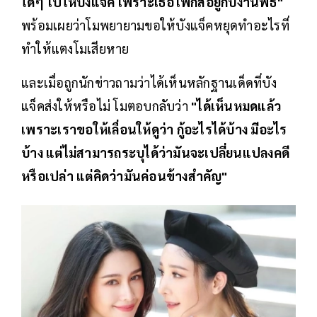
ใดๆ ไปให้บังแจ็ค เพราะเธอโฟกัสอยู่กับงานพิธี"
พร้อมเผยว่าโมพยายามขอให้บังแจ็คหยุดทำอะไรที่
ทำให้แตงโมเสียหาย
และเมื่อถูกนักข่าวถามว่าได้เห็นหลักฐานเด็ดที่บัง
แจ็คส่งให้หรือไม่ โมตอบกลับว่า
"ได้เห็นหมดแล้ว
เพราะเราขอให้เลื่อนให้ดูว่า กู้อะไรได้บ้าง มีอะไร
บ้าง แต่ไม่สามารถระบุได้ว่ามันจะเปลี่ยนแปลงคดี
หรือเปล่า แต่คิดว่ามันค่อนข้างสำคัญ"