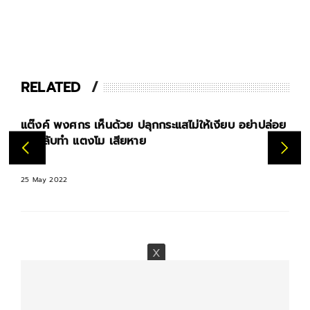
RELATED
อย
หนุ่ม กรรชัย ชี้แจง หลังถูกชาวเน็ตพาดพิง เป็นตัวเสี้ยม
คดีแตงโม ให้คนตีกัน
27 May 2022