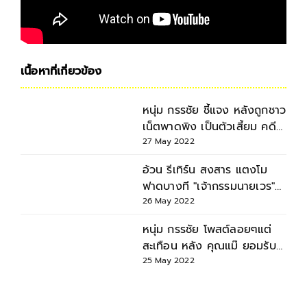
เนื้อหาที่เกี่ยวข้อง
หนุ่ม กรรชัย ชี้แจง หลังถูกชาว
เน็ตพาดพิง เป็นตัวเสี้ยม คดี
แตงโม ให้คนตีกัน
27 May 2022
อ้วน รีเทิร์น สงสาร แตงโม
ฟาดบางที "เจ้ากรรมนายเวร"
มาในรูปแบบ "ผู้ให้กำเนิด"
26 May 2022
หนุ่ม กรรชัย โพสต์ลอยๆแต่
สะเทือน หลัง คุณแม๊ ยอมรับ
ส่งมือถือ แตงโม ให้ บังแจ็ค
25 May 2022