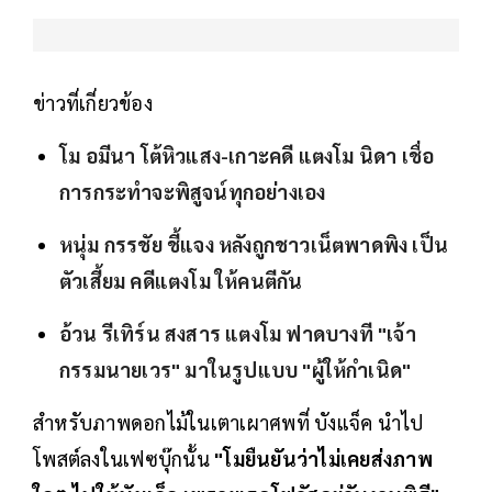
ข่าวที่เกี่ยวข้อง
โม อมีนา โต้หิวแสง-เกาะคดี แตงโม นิดา เชื่อ
การกระทำจะพิสูจน์ทุกอย่างเอง
หนุ่ม กรรชัย ชี้แจง หลังถูกชาวเน็ตพาดพิง เป็น
ตัวเสี้ยม คดีแตงโม ให้คนตีกัน
อ้วน รีเทิร์น สงสาร แตงโม ฟาดบางที "เจ้า
กรรมนายเวร" มาในรูปแบบ "ผู้ให้กำเนิด"
สำหรับภาพดอกไม้ในเตาเผาศพที่ บังแจ็ค นำไป
โพสต์ลงในเฟซบุ๊กนั้น
"โมยืนยันว่าไม่เคยส่งภาพ