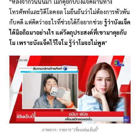
"หลังจากวันนั้นมา โมก็คุยกับบังแจ็คผ่านทาง
โทรศัพท์และวิดีโอคอล โมยืนยันว่าไม่ต้องการพัวพัน
กับคดี แต่คิดว่าอะไรที่ช่วยได้ก็อยากช่วย
รู้ว่าบังแจ็ค
ได้มือถือมาอย่างไร แต่วัตถุประสงค์ที่เขามาคุยกับ
โม เพราะบังแจ็คไว้ใจโม รู้ว่าโมจะไม่พูด
"
ภาพจาก : รายการ "เรื่องเด่นเย็นนี้"