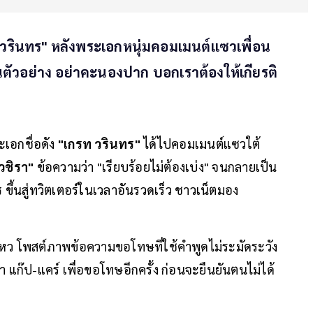
 วรินทร" หลังพระเอกหนุ่มคอมเมนต์แซวเพื่อน
ตัวอย่าง อย่าคะนองปาก บอกเราต้องให้เกียรติ
เอกชื่อดัง
"เกรท วรินทร"
ได้ไปคอมเมนต์แซวใต้
์วชิรา"
ข้อความว่า "เรียบร้อยไม่ต้องเบ่ง" จนกลายเป็น
ร
ขึ้นสู่ทวิตเตอร์ในเวลาอันรวดเร็ว ชาวเน็ตมอง
ไหว โพสต์ภาพข้อความขอโทษที่ใช้คำพูดไม่ระมัดระวัง
ก๊ป-แคร์ เพื่อขอโทษอีกครั้ง ก่อนจะยืนยันตนไม่ได้