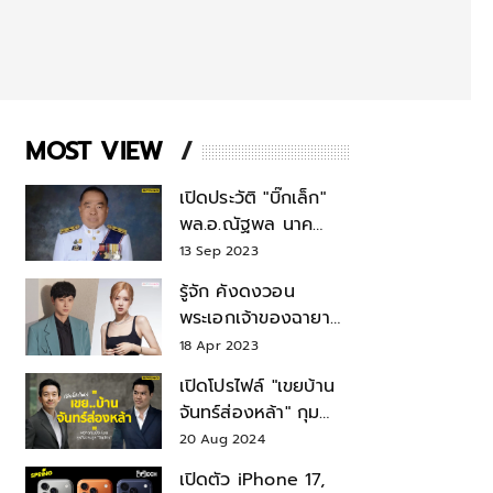
MOST VIEW
เปิดประวัติ "บิ๊กเล็ก"
พล.อ.ณัฐพล นาค
พาณิชย์ จากเลขาฯ
13 Sep 2023
สมช.-เลขาฯ
รู้จัก คังดงวอน
รมว.กลาโหม
พระเอกเจ้าของฉายา
สมบัติแห่งชาติ หลังมี
18 Apr 2023
ข่าว โรเซ่ BLACKPINK
เปิดโปรไฟล์ "เขยบ้าน
จันทร์ส่องหล้า" กุม
บังเหียนธุรกิจตระกูล
20 Aug 2024
"ชินวัตร"
เปิดตัว iPhone 17,