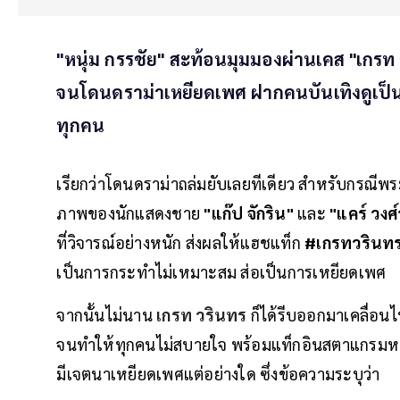
"หนุ่ม กรรชัย" สะท้อนมุมมองผ่านเคส "เกรท
จนโดนดราม่าเหยียดเพศ ฝากคนบันเทิงดูเป็น
ทุกคน
เรียกว่าโดนดราม่าถล่มยับเลยทีเดียว สำหรับกรณีพระ
ภาพของนักแสดงชาย
"แก๊ป จักริน"
และ
"แคร์ วงศ
ที่วิจารณ์อย่างหนัก ส่งผลให้แฮชแท็ก
#เกรทวรินท
เป็นการกระทำไม่เหมาะสม ส่อเป็นการเหยียดเพศ
จากนั้นไม่นาน
เกรท วรินทร
ก็ได้รีบออกมาเคลื่อน
จนทำให้ทุกคนไม่สบายใจ พร้อมแท็กอินสตาแกรมหา แ
มีเจตนาเหยียดเพศแต่อย่างใด ซึ่งข้อความระบุว่า