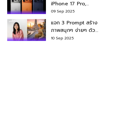
iPhone 17 Pro,
iPhone 17 Air สเปค
09 Sep 2025
ราคา น่าซื้อไหม?
แจก 3 Prompt สร้าง
ภาพสนุกๆ ง่ายๆ ด้วย
Nano Banana ใน
10 Sep 2025
Gemini