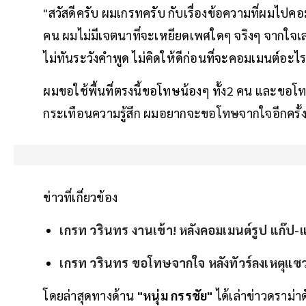
"สวัสดีครับ ผมเกรทครับ กับเรื่องข้อความที่ผมไป
คน ผมไม่มีเจตนาที่จะเหยียดเพศใดๆ จริงๆ จากใจเลย
ไม่ทันระวังคำพูด ไม่คิดให้ดีก่อนที่จะคอมเมนต์อะไ
ผมขอใช้พื้นที่ตรงนี้ขอโทษน้องๆ ทั้ง2 คน และข
กระเทือนความรู้สึก ผมอยากจะขอโทษจากใจอีกครั้ง
ข่าวที่เกี่ยวข้อง
เกรท วรินทร งานเข้า! หลังคอมเมนต์รูป แก๊ป-
เกรท วรินทร ขอโทษจากใจ หลังทัวร์ลงเหตุแซว
โดยล่าสุดทางด้าน
"หนุ่ม กรรชัย"
ได้เล่าข่าวดราม่