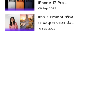
iPhone 17 Pro,
iPhone 17 Air สเปค
09 Sep 2025
ราคา น่าซื้อไหม?
แจก 3 Prompt สร้าง
ภาพสนุกๆ ง่ายๆ ด้วย
Nano Banana ใน
10 Sep 2025
Gemini