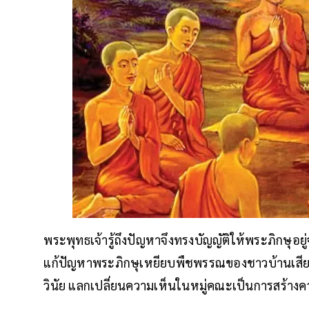
พระพุทธเจ้ารู้ถึงปัญหาจึงทรงบัญญัติให้พระภิกษุ
แก้ปัญหาพระภิกษุเหยียบพืชพรรณของชาวบ้านเสีย
วินัย แลกเปลี่ยนความเห็นในหมู่คณะเป็นการสร้างค