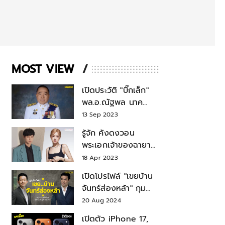
MOST VIEW
เปิดประวัติ "บิ๊กเล็ก"
พล.อ.ณัฐพล นาค
พาณิชย์ จากเลขาฯ
13 Sep 2023
สมช.-เลขาฯ
รู้จัก คังดงวอน
รมว.กลาโหม
พระเอกเจ้าของฉายา
สมบัติแห่งชาติ หลังมี
18 Apr 2023
ข่าว โรเซ่ BLACKPINK
เปิดโปรไฟล์ "เขยบ้าน
จันทร์ส่องหล้า" กุม
บังเหียนธุรกิจตระกูล
20 Aug 2024
"ชินวัตร"
เปิดตัว iPhone 17,