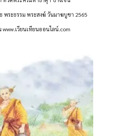
ทธ พระธรรม พระสงฆ์ วันมาฆบูชา 2565
่าน www.เวียนเทียนออนไลน์.com