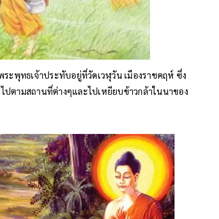
พระพุทธเจ้าประทับอยู่ที่วัดเวฬุวัน เมืองราชคฤห์ ซึ่ง
ออกไปตามสถานที่ต่างๆและไปเหยียบข้าวกล้าในนาของ