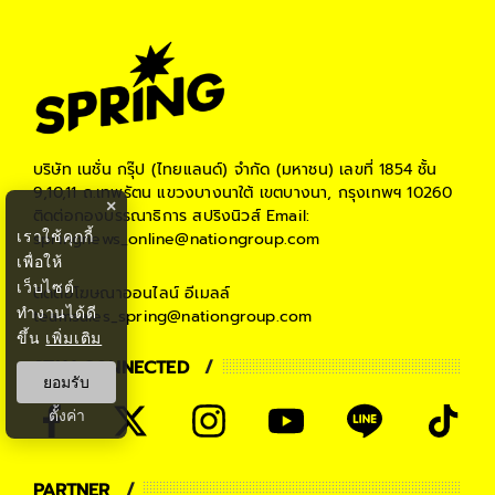
บริษัท เนชั่น กรุ๊ป (ไทยแลนด์) จำกัด (มหาชน)
เลขที่ 1854 ชั้น
9,10,11 ถ.เทพรัตน แขวงบางนาใต้ เขตบางนา, กรุงเทพฯ 10260
×
ติดต่อกองบรรณาธิการ สปริงนิวส์
Email:
เราใช้คุกกี้
springnews_online@nationgroup.com
เพื่อให้
เว็บไซต์
ติดต่อโฆษณาออนไลน์
อีเมลล์
ทำงานได้ดี
teamsales_spring@nationgroup.com
ขึ้น
เพิ่มเติม
STAY CONNECTED
ยอมรับ
ตั้งค่า
PARTNER