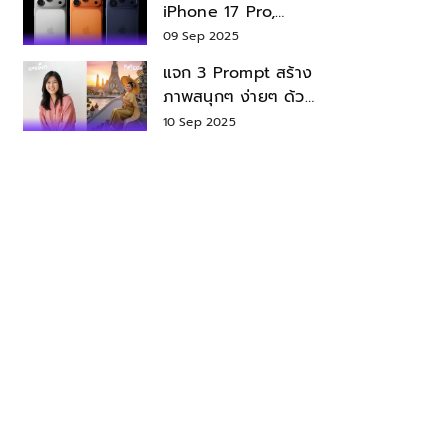
iPhone 17 Pro,
iPhone 17 Air สเปค
09 Sep 2025
ราคา น่าซื้อไหม?
แจก 3 Prompt สร้าง
ภาพสนุกๆ ง่ายๆ ด้วย
Nano Banana ใน
10 Sep 2025
Gemini