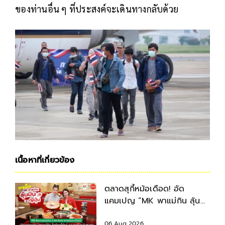
ของท่านอื่น ๆ ที่ประสงค์จะเดินทางกลับด้วย
เนื้อหาที่เกี่ยวข้อง
ตลาดสุกี้หม้อเดือด! อัด
แคมเปญ “MK พาแม่กิน ลุ้น
บินญี่ปุ่น” ตลอดเดือนสิงหาคม
2569
06 Aug 2026