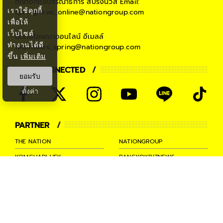
ติดต่อกองบรรณาธิการ สปริงนิวส์
Email:
เราใช้คุกกี้
springnews_online@nationgroup.com
เพื่อให้
เว็บไซต์
ติดต่อโฆษณาออนไลน์
อีเมลล์
ทำงานได้ดี
teamsales_spring@nationgroup.com
ขึ้น
เพิ่มเติม
STAY CONNECTED
ยอมรับ
ตั้งค่า
PARTNER
THE NATION
NATIONGROUP
KOMCHADLUEK
BANGKOKBIZNEWS
NATIONTV
SPRINGNEWS
THAINEWSONLINE
TNEWS
THANSETTAKIJ