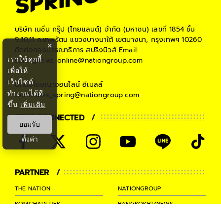
บริษัท เนชั่น กรุ๊ป (ไทยแลนด์) จำกัด (มหาชน)
เลขที่ 1854 ชั้น
9,10,11 ถ.เทพรัตน แขวงบางนาใต้ เขตบางนา, กรุงเทพฯ 10260
×
ติดต่อกองบรรณาธิการ สปริงนิวส์
Email:
เราใช้คุกกี้
springnews_online@nationgroup.com
เพื่อให้
เว็บไซต์
ติดต่อโฆษณาออนไลน์
อีเมลล์
ทำงานได้ดี
teamsales_spring@nationgroup.com
ขึ้น
เพิ่มเติม
STAY CONNECTED
ยอมรับ
ตั้งค่า
PARTNER
THE NATION
NATIONGROUP
KOMCHADLUEK
BANGKOKBIZNEWS
NATIONTV
SPRINGNEWS