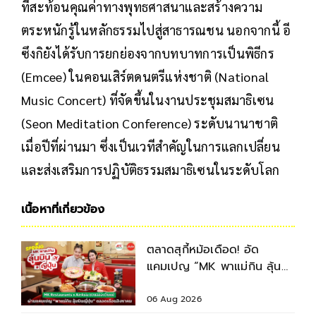
ที่สะท้อนคุณค่าทางพุทธศาสนาและสร้างความ
ตระหนักรู้ในหลักธรรมไปสู่สาธารณชน นอกจากนี้ อี
ซึงกิยังได้รับการยกย่องจากบทบาทการเป็นพิธีกร
(Emcee) ในคอนเสิร์ตดนตรีแห่งชาติ (National
Music Concert) ที่จัดขึ้นในงานประชุมสมาธิเซน
(Seon Meditation Conference) ระดับนานาชาติ
เมื่อปีที่ผ่านมา ซึ่งเป็นเวทีสำคัญในการแลกเปลี่ยน
และส่งเสริมการปฏิบัติธรรมสมาธิเซนในระดับโลก
เนื้อหาที่เกี่ยวข้อง
ตลาดสุกี้หม้อเดือด! อัด
แคมเปญ “MK พาแม่กิน ลุ้น
บินญี่ปุ่น” ตลอดเดือนสิงหาคม
2569
06 Aug 2026