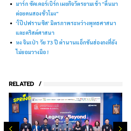
มาร์ก ซัคเคอร์เบิร์ก เผยกิจวัตรยามเช้า "ตื่นมา
ต่อยคนสองชั่วโมง"
'โป๊ปฟรานซิส' มิตรภาพระหว่างพุทธศาสนา
และคริสต์ศาสนา
หง จินเป่า วัย 73 ปี ตำนานแอ็กชันฮ่องกงที่ยัง
ไม่ยอมวางมือ !
RELATED