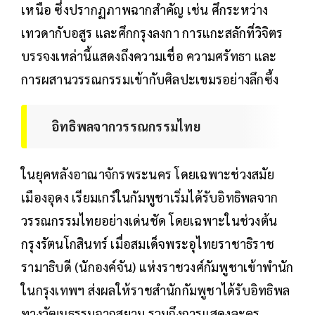
เหนือ ซึ่งปรากฏภาพฉากสำคัญ เช่น ศึกระหว่าง
เทวดากับอสูร และศึกกรุงลงกา การแกะสลักที่วิจิตร
บรรจงเหล่านี้แสดงถึงความเชื่อ ความศรัทธา และ
การผสานวรรณกรรมเข้ากับศิลปะเขมรอย่างลึกซึ้ง
อิทธิพลจากวรรณกรรมไทย
ในยุคหลังอาณาจักรพระนคร โดยเฉพาะช่วงสมัย
เมืองอุดง เรียมเกร์ในกัมพูชาเริ่มได้รับอิทธิพลจาก
วรรณกรรมไทยอย่างเด่นชัด โดยเฉพาะในช่วงต้น
กรุงรัตนโกสินทร์ เมื่อสมเด็จพระอุไทยราชาธิราช
รามาธิบดี (นักองค์จัน) แห่งราชวงศ์กัมพูชาเข้าพำนัก
ในกรุงเทพฯ ส่งผลให้ราชสำนักกัมพูชาได้รับอิทธิพล
ทางวัฒนธรรมจากสยาม รวมถึงการแสดงละคร