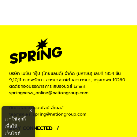
บริษัท เนชั่น กรุ๊ป (ไทยแลนด์) จำกัด (มหาชน)
เลขที่ 1854 ชั้น
9,10,11 ถ.เทพรัตน แขวงบางนาใต้ เขตบางนา, กรุงเทพฯ 10260
ติดต่อกองบรรณาธิการ สปริงนิวส์
Email:
springnews_online@nationgroup.com
ติดต่อโฆษณาออนไลน์
อีเมลล์
×
teamsales_spring@nationgroup.com
เราใช้คุกกี้
เพื่อให้
STAY CONNECTED
เว็บไซต์