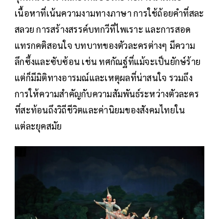
เนื้อหาที่เน้นความงามทางภาษา การใช้ถ้อยคำที่สละ
สลวย การสร้างสรรค์บทกวีที่ไพเราะ และการสอด
แทรกคติสอนใจ บทบาทของตัวละครต่างๆ มีความ
ลึกซึ้งและซับซ้อน เช่น ทศกัณฐ์ที่แม้จะเป็นยักษ์ร้าย
แต่ก็มีมิติทางอารมณ์และเหตุผลที่น่าสนใจ รวมถึง
การให้ความสำคัญกับความสัมพันธ์ระหว่างตัวละคร
ที่สะท้อนถึงวิถีชีวิตและค่านิยมของสังคมไทยใน
แต่ละยุคสมัย