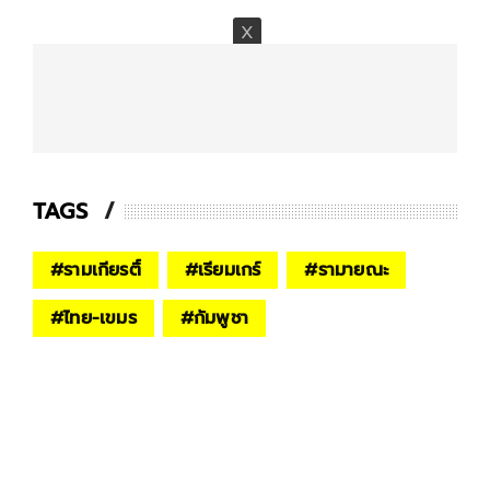
TAGS
#
รามเกียรติ์
#
เรียมเกร์
#
รามายณะ
#
ไทย-เขมร
#
กัมพูชา