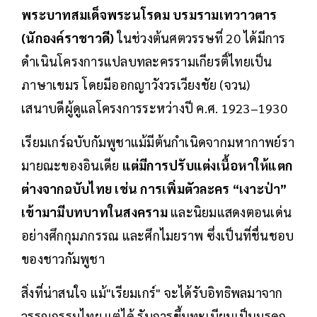
พระบาทสมเด็จพระนโรดม บรมรามเทวาวตาร
(นักองค์ราชาวดี)
ในช่วงต้นศตวรรษที่ 20 ได้มีการ
ดำเนินโครงการแปลบทละครรามเกียรติ์ไทยเป็น
ภาษาเขมร โดยมีออกญาวังวรเวียงชัย (จวน)
เสนาบดีผู้ดูแลโครงการระหว่างปี ค.ศ. 1923–1930
เรียมเกร์ฉบับกัมพูชาแม้มีต้นกำเนิดจากมหากาพย์รา
มายณะของอินเดีย
แต่มีการปรับแต่งเนื้อหาให้แตก
ต่างจากฉบับไทย เช่น การเพิ่มตัวละคร “เงาะป่า”
เข้ามามีบทบาทในสงคราม
และนิยมแสดงตอนเด่น
อย่างศึกกุมภกรรณ และศึกไมยราพ ซึ่งเป็นที่ชื่นชอบ
ของชาวกัมพูชา
สิ่งที่น่าสนใจ แม้"เรียมเกร์" จะได้รับอิทธิพลมาจาก
วรรณกรรมไทย แต่ได้ รับการขึ้นทะเบียนเป็นมรดก