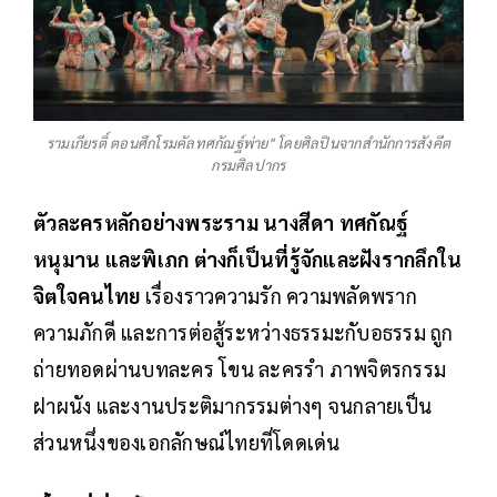
รามเกียรติ์ ตอนศึกโรมคัลทศกัณฐ์พ่าย" โดยศิลปินจากสำนักการสังคีต
กรมศิลปากร
ตัวละครหลักอย่างพระราม นางสีดา ทศกัณฐ์
หนุมาน และพิเภก ต่างก็เป็นที่รู้จักและฝังรากลึกใน
จิตใจคนไทย
เรื่องราวความรัก ความพลัดพราก
ความภักดี และการต่อสู้ระหว่างธรรมะกับอธรรม ถูก
ถ่ายทอดผ่านบทละคร โขน ละครรำ ภาพจิตรกรรม
ฝาผนัง และงานประติมากรรมต่างๆ จนกลายเป็น
ส่วนหนึ่งของเอกลักษณ์ไทยที่โดดเด่น