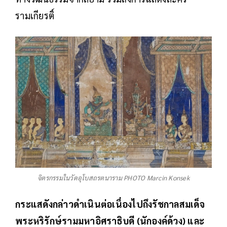
รามเกียรติ์
จิตรกรรมในวัดอุโบสถรตนาราม PHOTO Marcin Konsek
กระแสดังกล่าวดำเนินต่อเนื่องไปถึงรัชกาลสมเด็จ
พระหริรักษ์รามมหาอิศราธิบดี (นักองค์ด้วง) และ