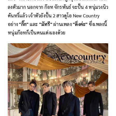
ลงตัวมาก นอกจาก ก๊อท จักรพันธ์ จะปั้น 4 หนุ่มวงนิว
คันทรี่แล้ว เจ้าตัวยังปั้น 2 สาวดูโอ New Country
อย่าง
"กิ๊ก"
และ
"มัทรี"
ผ่านเพลง
"ติ่งค่ะ"
ซึ่งเพลงนี้
หนุ่มก๊อทก็เป็นคนแต่งเองด้วย