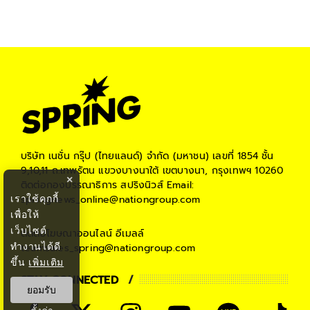
บริษัท เนชั่น กรุ๊ป (ไทยแลนด์) จำกัด (มหาชน)
เลขที่ 1854 ชั้น
9,10,11 ถ.เทพรัตน แขวงบางนาใต้ เขตบางนา, กรุงเทพฯ 10260
×
ติดต่อกองบรรณาธิการ สปริงนิวส์
Email:
เราใช้คุกกี้
springnews_online@nationgroup.com
เพื่อให้
เว็บไซต์
ติดต่อโฆษณาออนไลน์
อีเมลล์
ทำงานได้ดี
teamsales_spring@nationgroup.com
ขึ้น
เพิ่มเติม
STAY CONNECTED
ยอมรับ