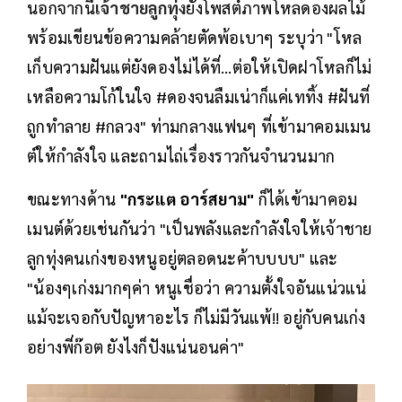
นอกจากนี้
เจ้าชายลูกทุ่ง
ยังโพสต์ภาพโหลดองผลไม้
พร้อมเขียนข้อความคล้ายตัดพ้อเบาๆ ระบุว่า "โหล
เก็บความฝันแต่ยังดองไม่ได้ที่…ต่อให้เปิดฝาโหลก็ไม่
เหลือความโก้ในใจ #ดองจนลืมเน่าก็แค่เททิ้ง #ฝันที่
ถูกทำลาย #กลวง" ท่ามกลางแฟนๆ ที่เข้ามาคอมเมน
ต์ให้กำลังใจ และถามไถ่เรื่องราวกันจำนวนมาก
ขณะทางด้าน
"กระแต อาร์สยาม"
ก็ได้เข้ามาคอม
เมนต์ด้วยเช่นกันว่า "เป็นพลังและกำลังใจให้เจ้าชาย
ลูกทุ่งคนเก่งของหนูอยู่ตลอดนะค้าบบบบ" และ
"น้องๆเก่งมากๆค่า หนูเชื่อว่า ความตั้งใจอันแน่วแน่
แม้จะเจอกับปัญหาอะไร ก็ไม่มีวันแพ้!! อยู่กับคนเก่ง
อย่างพี่ก๊อต ยังไงก็ปังแน่นอนค่า"