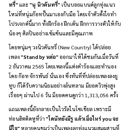
ทรี่"
และ
"นุ นิวคันทรี่"
เป็นบอยแบนด์ลูกทุ่งแนว
ใหม่ที่หนุ่มก๊อทปั้นมาเองกับมือ โดยเจ้าตัวตั้งใจทำ
โปรเจกต์นี้มาก ทั้งฝึกร้อง ฝึกเต้น ฝึกการวางตัวให้กับ
น้องๆ ศิลปินอย่างเข้มข้นและมีคุณภาพ
โดยหนุ่มๆ วงนิวคันทรี่ (New Country) ได้ปล่อย
เพลง
"Stand by หล่อ"
ออกมาให้ได้ชมกันเมื่อวันที่
2 ธันวาคม 2565 โดยเพลงนี้แต่งคำร้องและทำนอง
โดย ก๊อท จักรพันธ์ นั่นเอง ซึ่งทันที่ที่ปล่อยเพลงลงยู
ทูบ ก็ได้รับความนิยมอย่างล้นหลาม มียอดวิวพุ่งสูง
เรื่อยๆ ผ่านไป 6 วัน มียอดคนดูกว่า 1,313,056 ครั้ง
แถมเพลงนี้ยังกลายเป็นไวรัลในโซเชียล เพราะมี
ท่อนฮิตติดหูที่ว่า
"โดนัทยังมีรู แล้วเมื่อไหร่ you จะ
มีใจ"
หลายคนชมว่าเป็นเพลงลูกทุ่งแนวผสมผสานที่