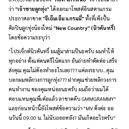
ว่า
"เจ้าชายลูกทุ่ง"
ได้ออกมาโพสต์อินสตาแกรม
ประกาศลาขาด
"จีเอ็มเอ็ม แกรมมี่"
ทั้งที่เพิ่งปั้น
ศิลปินลูกทุ่งน้องใหม่
"New Country" (นิวคันทรี่)
โดยข้อความระบุว่า
"โปรเจ็กต์นิวคันทรี่ ผมสู้มาสามปีนะครับ ผมทำให้
ทุกอย่าง ตั้งแต่ดนตรีโน้ตแรก ยันถ่ายทำตัดต่อ เสร็จ
ส่งคุณ คุณไม่ต้องทำอะไรเลย??? แค่ลงระบบ…คุณ
บอกผมพลิกวงการลูกทุ่ง??? ฝากคุณช่วยพลิกวงการ
คนทำงาน ของคุณหน่อยนะครับ ผมถือว่าผมได้
ตอบแทนคุณพี่เต๋อแล้ว ลาขาดคับ GMMGRAMMY"
และก่อนหน้านี้ยังโพสต์ข้อความว่า "MV ติ่งค่ะ ออ
นวันนี้ 09.00 น. ไม่นับถอยหลัง? มันเกิดอะไรครับ"