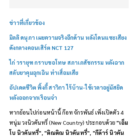
ข่าวที่เกี่ยวข้อง
มิลลิ ดนุภา เผยความจริงอีกด้าน หลังโดนแซะเสียง
ดังกลางคอนเสิร์ต NCT 127
ไก่ วรายุฑ กราบขอโทษ สภาเภสัชกรรม หลังฉาก
สลับยาคุมฉุกเฉิน ทำเสื่อมเสีย
อัปเดตชีวิต พิ้งกี้ สาวิกา ไร้บ้าน-ใช้เวลาอยู่มัสยิด
หลังออกจากเรือนจำ
หากย้อนไปก่อนหน้านี้ ก๊อท จักรพันธ์ เพิ่งเปิดตัว 4
หนุ่ม วงนิวคันทรี่ (New Country) ประกอบด้วย
"เอ็ม
โบ นิวคันทรี่"
,
"ติณติณ นิวคันทรี่"
,
"กีต้าร์ นิวคัน