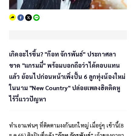
เกิดอะไรขึ้น? "ก๊อท จักรพันธ์" ประกาศลา
ขาด "แกรมมี่" พร้อมบอกถือว่าได้ตอบแทน
แล้ว ย้อนไปก่อนหน้าเพิ่งปั้น 6 ลูกทุ่งน้องใหม่
ในนาม "New Country" ปล่อยเพลงฮิตติดหู
ไร้วี่แววปัญหา
ทำเอาแฟนๆ ที่ติดตามงงกันยกใหญ่ เมื่อจู่ๆ เช้านี้(8
ธ.ค.65) ศิลปินชื่อดัง
"ก๊อท จักรพันธ์"
เจ้าของฉายา