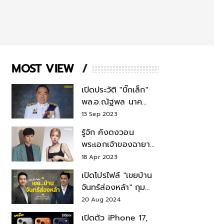
MOST VIEW
เปิดประวัติ "บิ๊กเล็ก"
พล.อ.ณัฐพล นาค
พาณิชย์ จากเลขาฯ
13 Sep 2023
สมช.-เลขาฯ
รู้จัก คังดงวอน
รมว.กลาโหม
พระเอกเจ้าของฉายา
สมบัติแห่งชาติ หลังมี
18 Apr 2023
ข่าว โรเซ่ BLACKPINK
เปิดโปรไฟล์ "เขยบ้าน
จันทร์ส่องหล้า" กุม
บังเหียนธุรกิจตระกูล
20 Aug 2024
"ชินวัตร"
เปิดตัว iPhone 17,