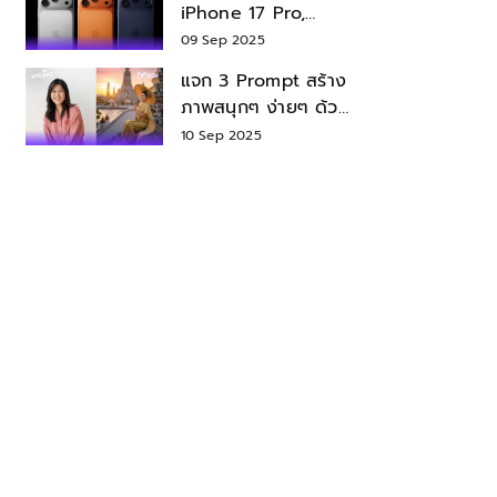
iPhone 17 Pro,
iPhone 17 Air สเปค
09 Sep 2025
ราคา น่าซื้อไหม?
แจก 3 Prompt สร้าง
ภาพสนุกๆ ง่ายๆ ด้วย
Nano Banana ใน
10 Sep 2025
Gemini