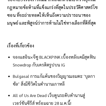
กฎหมายข้อห้ามที่แข็งแกร่งที่สุดในประวัติศาสตร์โช
ซอน ที่จะถ่ายทอดให้เห็นถึงความปรารถนาของ
มนุษย์ และพิสูจน์ว่าการห้ามไม่ใช่ทางเลือกที่ดีที่สุด
เรื่องที่เกี่ยวข้อง
จองแฮอิน×จีซู BLACKPINK เบื้องหลังเคมีสุดฟิน
Snowdrop กับเครดิตรูปบน IG
Bulgasal การแก้แค้นของวิญญาณอมตะ ‘บุลกา
ซัล’ สิ่งมีชีวิตในตำนานเกาหลี
All of Us Are Dead เว็บตูนระดับตำนานสู่
เวอร์ชันซีรีส์ พร้อมฉาย 28 ม.ค.นี้!