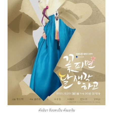
คังมินา รับบทเป็น คังแอจิน