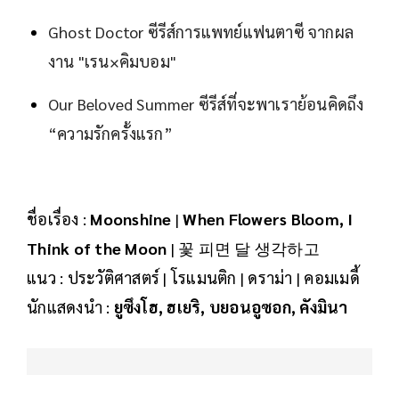
Ghost Doctor ซีรีส์การแพทย์แฟนตาซี จากผล
งาน "เรน×คิมบอม"
Our Beloved Summer ซีรีส์ที่จะพาเราย้อนคิดถึง
“ความรักครั้งแรก”
ชื่อเรื่อง :
Moonshine
|
When Flowers Bloom, I
Think of the Moon
| 꽃 피면 달 생각하고
แนว : ประวัติศาสตร์ | โรแมนติก | ดราม่า | คอมเมดี้
นักแสดงนำ :
ยูซึงโฮ, ฮเยริ, บยอนอูซอก, คังมินา