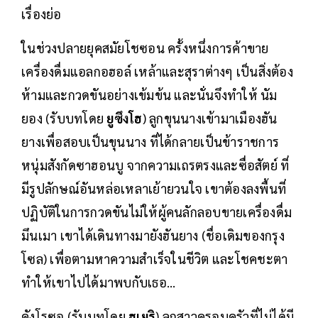
เรื่องย่อ
ในช่วงปลายยุคสมัยโชซอน ครั้งหนึ่งการค้าขาย
เครื่องดื่มแอลกอฮอล์ เหล้าและสุราต่างๆ เป็นสิ่งต้อง
ห้ามและกวดขันอย่างเข้มข้น และนั่นจึงทำให้ นัม
ยอง (รับบทโดย
ยูซึงโฮ
) ลูกขุนนางเข้ามาเมืองฮัน
ยางเพื่อสอบเป็นขุนนาง ที่ได้กลายเป็นข้าราชการ
หนุ่มสังกัดซาฮอนบู จากความเถรตรงและซื่อสัตย์ ที่
มีรูปลักษณ์อันหล่อเหลาเย้ายวนใจ เขาต้องลงพื้นที่
ปฏิบัติในการกวดขันไม่ให้ผู้คนลักลอบขายเครื่องดื่ม
มึนเมา เขาได้เดินทางมายังฮันยาง (ชื่อเดิมของกรุง
โซล) เพื่อตามหาความสำเร็จในชีวิต และโชคชะตา
ทำให้เขาไปได้มาพบกับเธอ...
คังโรซอ (รับบทโดย
ฮเยริ
) ลูกสาวครอบครัวที่ไม่ได้มี