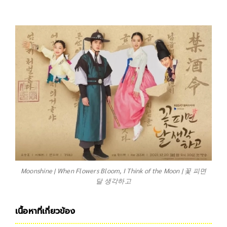
Moonshine | When Flowers Bloom, I Think of the Moon | 꽃 피면
달 생각하고
เนื้อหาที่เกี่ยวข้อง