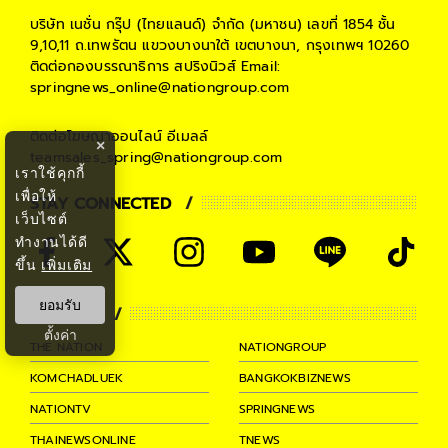
บริษัท เนชั่น กรุ๊ป (ไทยแลนด์) จำกัด (มหาชน)
เลขที่ 1854 ชั้น
9,10,11 ถ.เทพรัตน แขวงบางนาใต้ เขตบางนา, กรุงเทพฯ 10260
ติดต่อกองบรรณาธิการ สปริงนิวส์
Email:
springnews_online@nationgroup.com
ติดต่อโฆษณาออนไลน์
อีเมลล์
×
teamsales_spring@nationgroup.com
เราใช้คุกกี้
เพื่อให้
STAY CONNECTED
เว็บไซต์
ทำงานได้ดี
ขึ้น
เพิ่มเติม
ยอมรับ
PARTNER
ตั้งค่า
THE NATION
NATIONGROUP
KOMCHADLUEK
BANGKOKBIZNEWS
NATIONTV
SPRINGNEWS
THAINEWSONLINE
TNEWS