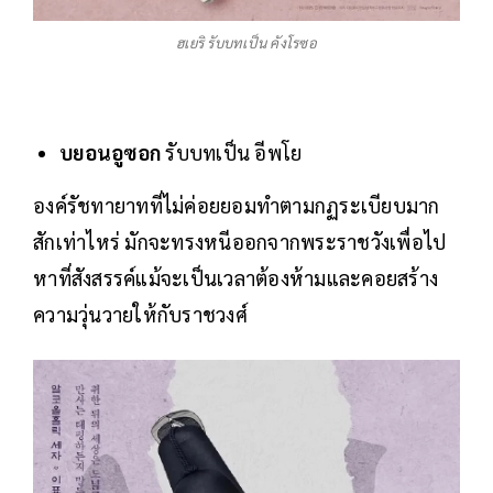
ฮเยริ รับบทเป็น คังโรซอ
บยอนอูซอก
รับบทเป็น อีพโย
องค์รัชทายาทที่ไม่ค่อยยอมทำตามกฏระเบียบมาก
สักเท่าไหร่ มักจะทรงหนีออกจากพระราชวังเพื่อไป
หาที่สังสรรค์แม้จะเป็นเวลาต้องห้ามและคอยสร้าง
ความวุ่นวายให้กับราชวงศ์