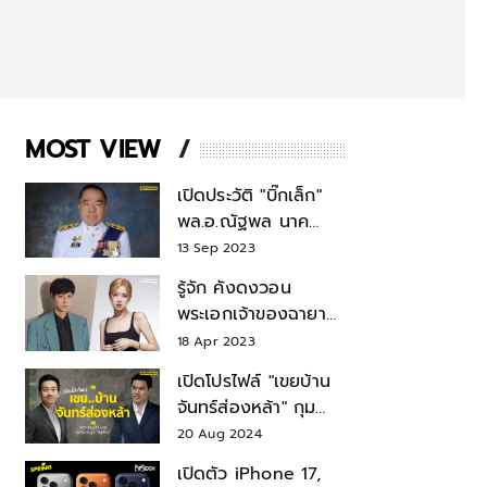
MOST VIEW
เปิดประวัติ "บิ๊กเล็ก"
พล.อ.ณัฐพล นาค
พาณิชย์ จากเลขาฯ
13 Sep 2023
สมช.-เลขาฯ
รู้จัก คังดงวอน
รมว.กลาโหม
พระเอกเจ้าของฉายา
สมบัติแห่งชาติ หลังมี
18 Apr 2023
ข่าว โรเซ่ BLACKPINK
เปิดโปรไฟล์ "เขยบ้าน
จันทร์ส่องหล้า" กุม
บังเหียนธุรกิจตระกูล
20 Aug 2024
"ชินวัตร"
เปิดตัว iPhone 17,