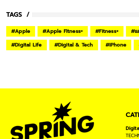
TAGS
#
Apple
#
Apple Fitness+
#
Fitness+
#
แ
#
Digital Life
#
Digital & Tech
#
iPhone
CAT
Digit
TECH