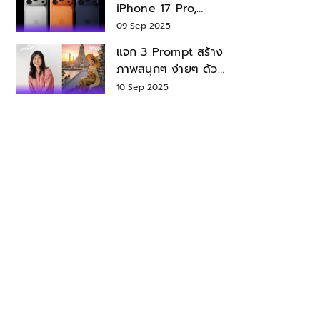
iPhone 17 Pro,
iPhone 17 Air สเปค
09 Sep 2025
ราคา น่าซื้อไหม?
แจก 3 Prompt สร้าง
ภาพสนุกๆ ง่ายๆ ด้วย
Nano Banana ใน
10 Sep 2025
Gemini