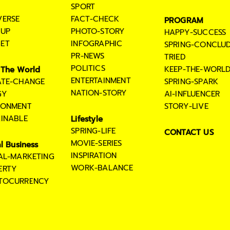
SPORT
VERSE
FACT-CHECK
PROGRAM
TUP
PHOTO-STORY
HAPPY-SUCCESS
ET
INFOGRAPHIC
SPRING-CONCLU
PR-NEWS
TRIED
POLITICS
KEEP-THE-WORL
The World
ENTERTAINMENT
ATE-CHANGE
SPRING-SPARK
NATION-STORY
GY
AI-INFLUENCER
RONMENT
STORY-LIVE
AINABLE
Lifestyle
SPRING-LIFE
CONTACT US
MOVIE-SERIES
al Business
INSPIRATION
TAL-MARKETING
WORK-BALANCE
ERTY
TOCURRENCY