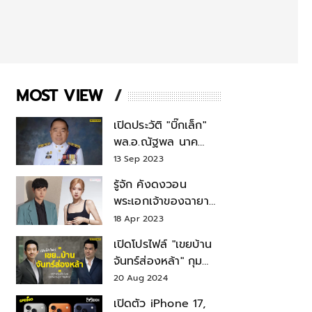
MOST VIEW
เปิดประวัติ "บิ๊กเล็ก"
พล.อ.ณัฐพล นาค
พาณิชย์ จากเลขาฯ
13 Sep 2023
สมช.-เลขาฯ
รู้จัก คังดงวอน
รมว.กลาโหม
พระเอกเจ้าของฉายา
สมบัติแห่งชาติ หลังมี
18 Apr 2023
ข่าว โรเซ่ BLACKPINK
เปิดโปรไฟล์ "เขยบ้าน
จันทร์ส่องหล้า" กุม
บังเหียนธุรกิจตระกูล
20 Aug 2024
"ชินวัตร"
เปิดตัว iPhone 17,