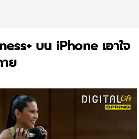
itness+ บน iPhone เอาใจ
กาย