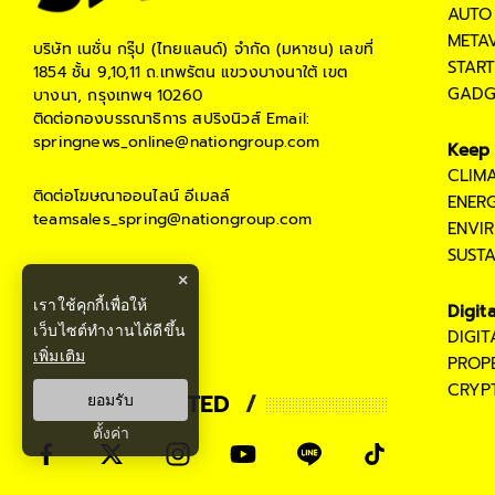
AUTO
META
บริษัท เนชั่น กรุ๊ป (ไทยแลนด์) จำกัด (มหาชน)
เลขที่
STAR
1854 ชั้น 9,10,11 ถ.เทพรัตน แขวงบางนาใต้ เขต
GADG
บางนา, กรุงเทพฯ 10260
ติดต่อกองบรรณาธิการ สปริงนิวส์
Email:
springnews_online@nationgroup.com
Keep 
CLIM
ติดต่อโฆษณาออนไลน์
อีเมลล์
ENER
teamsales_spring@nationgroup.com
ENVI
SUST
×
เราใช้คุกกี้เพื่อให้
Digit
เว็บไซต์ทำงานได้ดีขึ้น
DIGI
เพิ่มเติม
PROP
CRYP
STAY CONNECTED
ยอมรับ
ตั้งค่า