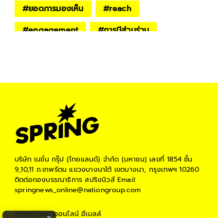
#
ยอดการมองเห็น
#
reach
#
engagement
#
การมีส่วนร่วม
#
กองสลากพลัส
#
คอมเมนต์
#
การตลาดวันละตอน
#
แพลตฟอร์ม
#
การแสดงความรู้สึก
#
reaction
#
การส่งต่อ
#
share
#
การแสดงความคิดเห็น
#
comment
บริษัท เนชั่น กรุ๊ป (ไทยแลนด์) จำกัด (มหาชน)
เลขที่ 1854 ชั้น
9,10,11 ถ.เทพรัตน แขวงบางนาใต้ เขตบางนา, กรุงเทพฯ 10260
ติดต่อกองบรรณาธิการ สปริงนิวส์
Email:
springnews_online@nationgroup.com
ติดต่อโฆษณาออนไลน์
อีเมลล์
×