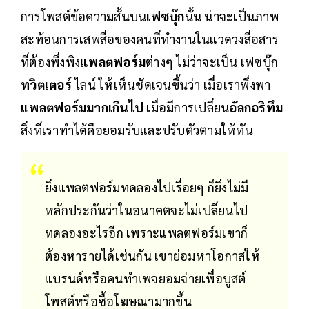
การโพสต์ข้อความสั้นบน
เฟซบุ๊ก
นั้น น่าจะเป็นภาพ
สะท้อนการเสพสื่อของคนที่ทำงานในแวดวงสื่อสาร
ที่ต้องพึ่งพิง
แพลตฟอร์ม
ต่างๆ ไม่ว่าจะเป็น เฟซบุ๊ก
ทวิตเตอร์
ไลน์ ให้เห็นชัดเจนขึ้นว่า เมื่อเราพึ่งพา
แพลตฟอร์มมากเกินไป
เมื่อมีการเปลี่ยน
อัลกอริทึม
สิ่งที่เราทำได้คือยอมรับและปรับตัวตามให้ทัน
ยิ่งแพลตฟอร์มทดลองไปเรื่อยๆ ก็ยิ่งไม่มี
หลักประกันว่าในอนาคตจะไม่เปลี่ยนไป
ทดลองอะไรอีก เพราะแพลตฟอร์มเขาก็
ต้องหารายได้เช่นกัน เขาย่อมหาโอกาสให้
แบรนด์หรือคนทำเพจยอมจ่ายเพื่อบูสต์
โพสต์หรือซื้อโฆษณามากขึ้น