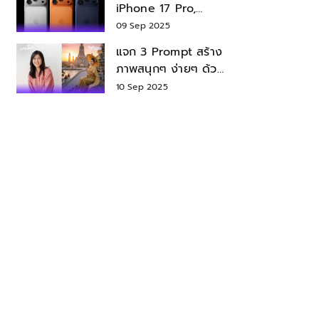
iPhone 17 Pro,
iPhone 17 Air สเปค
09 Sep 2025
ราคา น่าซื้อไหม?
แจก 3 Prompt สร้าง
ภาพสนุกๆ ง่ายๆ ด้วย
Nano Banana ใน
10 Sep 2025
Gemini