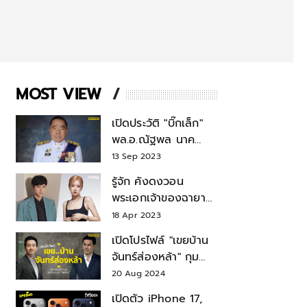
MOST VIEW
เปิดประวัติ "บิ๊กเล็ก"
พล.อ.ณัฐพล นาค
พาณิชย์ จากเลขาฯ
13 Sep 2023
สมช.-เลขาฯ
รู้จัก คังดงวอน
รมว.กลาโหม
พระเอกเจ้าของฉายา
สมบัติแห่งชาติ หลังมี
18 Apr 2023
ข่าว โรเซ่ BLACKPINK
เปิดโปรไฟล์ "เขยบ้าน
จันทร์ส่องหล้า" กุม
บังเหียนธุรกิจตระกูล
20 Aug 2024
"ชินวัตร"
เปิดตัว iPhone 17,