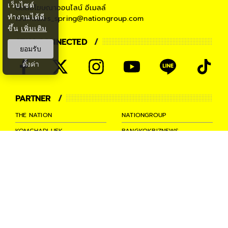
เว็บไซต์
ติดต่อโฆษณาออนไลน์
อีเมลล์
ทำงานได้ดี
teamsales_spring@nationgroup.com
ขึ้น
เพิ่มเติม
STAY CONNECTED
ยอมรับ
ตั้งค่า
PARTNER
THE NATION
NATIONGROUP
KOMCHADLUEK
BANGKOKBIZNEWS
NATIONTV
SPRINGNEWS
THAINEWSONLINE
TNEWS
THANSETTAKIJ
Ⓒ 2026 -
SPRiNG
All Rights