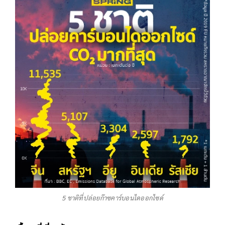
5 ชาติที่ปล่อยก๊าซคาร์บอนไดออกไซด์