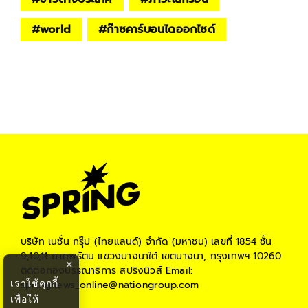
#
world
#
ก๊าซคาร์บอนไดออกไซด์
บริษัท เนชั่น กรุ๊ป (ไทยแลนด์) จำกัด (มหาชน)
เลขที่ 1854 ชั้น
9,10,11 ถ.เทพรัตน แขวงบางนาใต้ เขตบางนา, กรุงเทพฯ 10260
×
ติดต่อกองบรรณาธิการ สปริงนิวส์
Email:
เราใช้คุกกี้
springnews_online@nationgroup.com
เพื่อให้