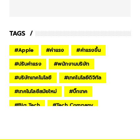
TAGS
#
Apple
#
ค่าแรง
#
ค่าแรงขึ้น
#
ปรับค่าแรง
#
พนักงานบริษัท
#
บริษัทเทคโนโลยี
#
เทคโนโลยีดิจิทัล
#
เทคโนโลยีสมัยใหม่
#
บิ๊กเทค
#
Big Tech
#
Tech Company
#
ข่าวต่างประเทศ
#
world
#
Google
#
Microsoft