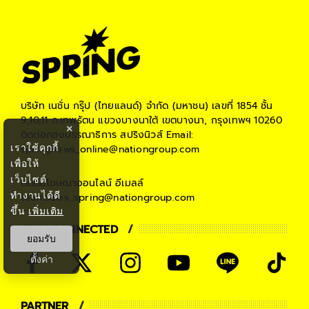
บริษัท เนชั่น กรุ๊ป (ไทยแลนด์) จำกัด (มหาชน)
เลขที่ 1854 ชั้น
9,10,11 ถ.เทพรัตน แขวงบางนาใต้ เขตบางนา, กรุงเทพฯ 10260
×
ติดต่อกองบรรณาธิการ สปริงนิวส์
Email:
เราใช้คุกกี้
springnews_online@nationgroup.com
เพื่อให้
เว็บไซต์
ติดต่อโฆษณาออนไลน์
อีเมลล์
ทำงานได้ดี
teamsales_spring@nationgroup.com
ขึ้น
เพิ่มเติม
STAY CONNECTED
ยอมรับ
ตั้งค่า
PARTNER