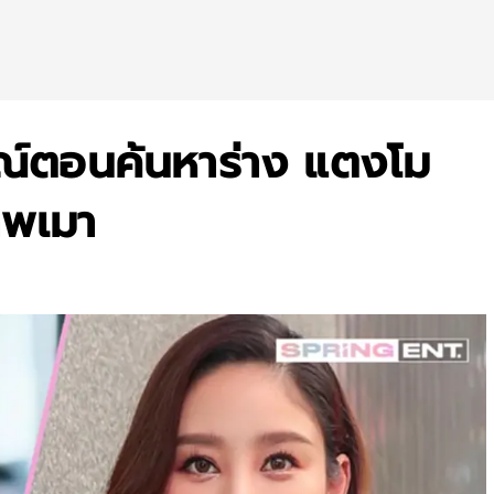
รณ์ตอนค้นหาร่าง แตงโม
าพเมา