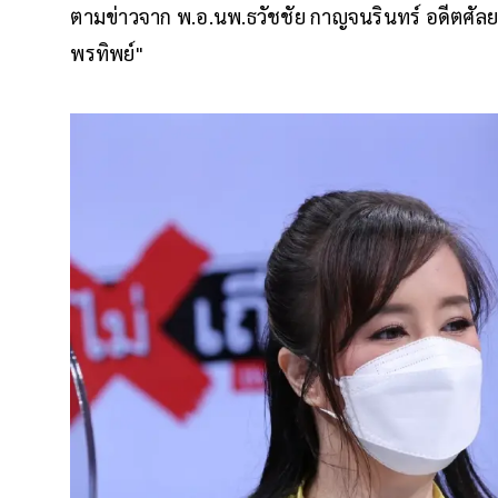
ตามข่าวจาก พ.อ.นพ.ธวัชชัย กาญจนรินทร์ อดีตศั
พรทิพย์"