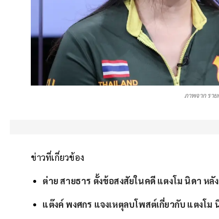
ภาพจาก รายก
ข่าวที่เกี่ยวข้อง
ต่าย สายธาร ตั้งข้อสงสัยในคดี แตงโม นิดา 
แต๊งค์ พงศกร แจงเหตุลบโพสต์เกี่ยวกับ แตงโม น