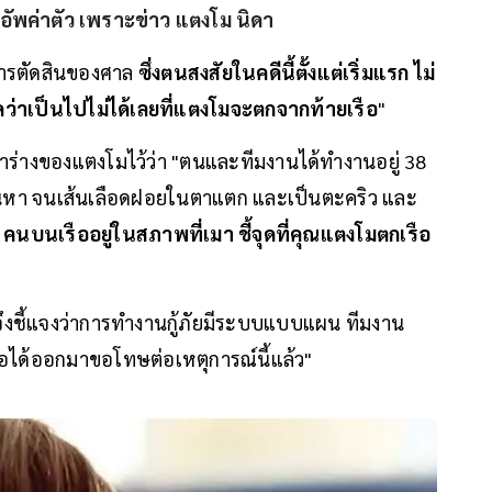
ัพค่าตัว เพราะข่าว แตงโม นิดา
ละการตัดสินของศาล
ซึ่งตนสงสัยในคดีนี้ตั้งแต่เริ่มแรก ไม่
ว่าเป็นไปไม่ได้เลยที่แตงโมจะตกจากท้ายเรือ
"
นหาร่างของแตงโมไว้ว่า "ตนและทีมงานได้ทำงานอยู่ 38
้ำค้นหา จนเส้นเลือดฝอยในตาแตก และเป็นตะคริว และ
 คนบนเรืออยู่ในสภาพที่เมา ชี้จุดที่คุณแตงโมตกเรือ
 ตนจึงชี้แจงว่าการทำงานกู้ภัยมีระบบแบบแผน ทีมงาน
เรือได้ออกมาขอโทษต่อเหตุการณ์นี้แล้ว"