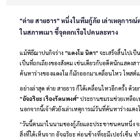
"ต่าย สายธาร" หนึ่งในทีมกู้ภัย เล่าเหตุการ
ในสภาพเมา ชี้จุดตกเรือไปคนละทาง
แม้พิธีฌาปนกิจร่าง
"แตงโม นิดา"
จะเสร็จสิ้นไปเป็
เป็นที่ถกเถียงของสังคม เช่นเดียวกับอดีตนักแสดงส
ค้นหาร่างของ
แตงโม
ก็มักออกมาเคลื่อนไหว โพสต์แ
อย่างล่าสุด ต่าย สายธาร ก็ได้เคลื่อนไหวอีกครั้ง 
"อัจฉริยะ เรืองรัตนพงศ์"
ประธานชมรมช่วยเหลือเหย
นอกจากนี้เจ้าตัวยังเล่าเหตุการณ์วันที่ค้นหาร่างแตง
"วันนี้ตนมาในนามของกู้ภัยและประชาชนคนหนึ่ง จะพู
สิ่งที่ได้เห็นจาก อัจฉริยะ ค่อนข้างที่จะมีเปอร์เซ็น ท