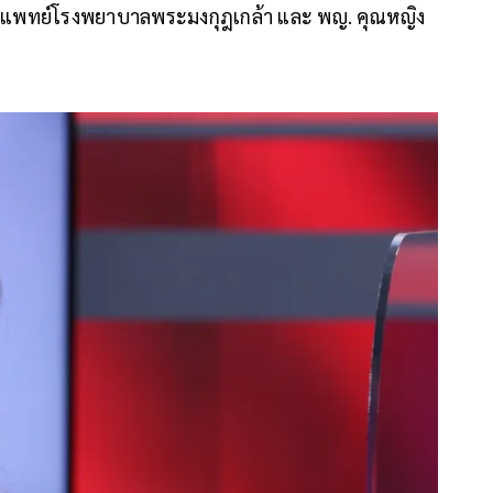
ลยแพทย์โรงพยาบาลพระมงกุฎเกล้า และ พญ. คุณหญิง