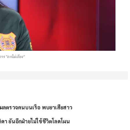
าร "ถกไม่เถียง"
หลังผลตรวจคนบนเรือ พบยาเสียสาว
ิดา ยันอีกฝ่ายไม่ใช้ชีวิตโลดโผน