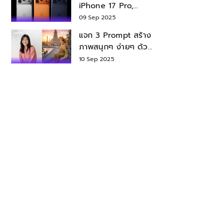
iPhone 17 Pro,
iPhone 17 Air สเปค
09 Sep 2025
ราคา น่าซื้อไหม?
แจก 3 Prompt สร้าง
ภาพสนุกๆ ง่ายๆ ด้วย
Nano Banana ใน
10 Sep 2025
Gemini