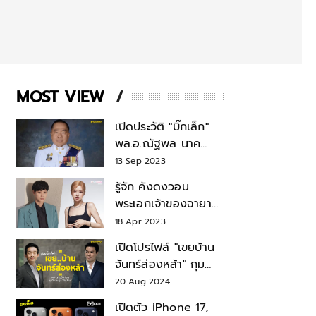
MOST VIEW
เปิดประวัติ "บิ๊กเล็ก"
พล.อ.ณัฐพล นาค
พาณิชย์ จากเลขาฯ
13 Sep 2023
สมช.-เลขาฯ
รู้จัก คังดงวอน
รมว.กลาโหม
พระเอกเจ้าของฉายา
สมบัติแห่งชาติ หลังมี
18 Apr 2023
ข่าว โรเซ่ BLACKPINK
เปิดโปรไฟล์ "เขยบ้าน
จันทร์ส่องหล้า" กุม
บังเหียนธุรกิจตระกูล
20 Aug 2024
"ชินวัตร"
เปิดตัว iPhone 17,