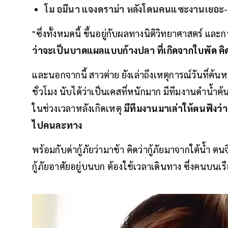
โม อมีนา แจงดราม่า หลังโดนคนแซะงานเยอะ-อ
"ซึ่งทั้งหมดนี้ ขึ้นอยู่กับผลทางนิติวิทยาศาสตร์ แ
ว่าจะเป็นบาดแผลแบบก้างปลา ที่เกิดจากใบพัด คิด
และนอกจากนี้ สาวต่าย ยังเล่าถึงเหตุการณ์วันที่ค้
ชั่วโมง นับได้ว่าเป็นเคสที่หนักมาก มีทีมงานดำน
ในช่วงเวลาหลังเกิดเหตุ
มีทีมงานมาเล่าให้ตนฟังว่า
ไปคนละทาง
พร้อมกับด่ากู้ภัยว่ามาช้า คิดว่ากู้ภัยมาจากใต้น้ำ
กู้ภัยอาศัยอยู่บนบก ต้องใช้เวลาเดินทาง ซึ่งคนบน