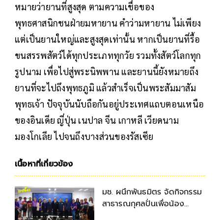
หมายว่ายานที่สูงสุด ตามความเชื่อของ
พุทธศาสนิกชนฝ่ายมหายาน คำว่ามหายาน ไม่เพียง
แต่เป็นยานใหญ่และสูงสุดเท่านั้น หากเป็นยานที่รื้อ
ขนสรรพสัตว์ได้ทุกประเภททุกวัย รวมทั้งสัตว์โลกทุก
รูปนาม เพื่อไปสู่พระนิพพาน และยานนี้ยังหมายถึง
ยานที่จะไปถึงพุทธภูมิ แล้วสำเร็จเป็นพระสัมมาสัม
พุทธเจ้า ปัจจุบันนับถือกันอยู่ประเทศแถบตอนเหนือ
ของอินเดีย ญี่ปุ่น เนปาล จีน เกาหลี เวียดนาม
มองโกเลีย ไปจนถึงบางส่วนของรัสเซีย
เนื้อหาที่เกี่ยวข้อง
มช. ผนึกพันธมิตร จัดกิจกรรม
สาธารณกุศลปั่นเพื่อน้อง
กรุงเทพฯ-เชียงใหม่ ครั้งที่ 9