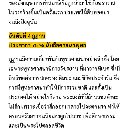
ของอังกฤษ การทำสมาธิเริ่มถูกนำมาใช้กับฆราวาส
ในวงกว้างขึ้นเป็นครั้งแรก ประเพณีนี้สืบทอดมา
จนถึงปัจจุบัน
อันดับที่ 4 ภูฏาน
ประชากร 75 % นับถือศาสนาพุทธ
ภูฏานมีความเกี่ยวพันกับพุทธศาสนาอย่างลึกซึ้ง โดย
เฉพาะพุทธศาสนานิกายวัชรยาน ที่มาจากทิเบต ซึ่งมี
อิทธิพลต่อการปกครอง ศิลปะ และชีวิตประจำวัน ซึ่ง
การมีพุทธศาสนาทำให้มีการรวมชาติ และตั้งเป็น
ประเทศได้ อย่างไรก็ตาม พระสงฆ์ที่นี่ถ้าบวชแล้วจะ
ไม่สึก เพราะเชื่อว่าสึกออกมาตายไปจะตกนรก ทำให้
ครอบครัวยากจนนิยมส่งลูกไปบวช เพื่อศึกษาธรรม
และเป็นพระไปตลอดชีวิต