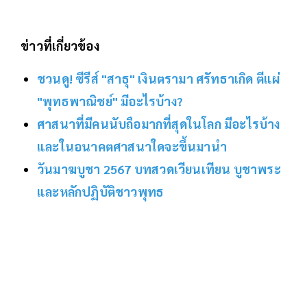
ข่าวที่เกี่ยวข้อง
ชวนดู! ซีรีส์ "สาธุ" เงินตรามา ศรัทธาเกิด ตีแผ่
"พุทธพาณิชย์" มีอะไรบ้าง?
ศาสนาที่มีคนนับถือมากที่สุดในโลก มีอะไรบ้าง
และในอนาคตศาสนาใดจะขึ้นมานำ
วันมาฆบูชา 2567 บทสวดเวียนเทียน บูชาพระ
และหลักปฏิบัติชาวพุทธ