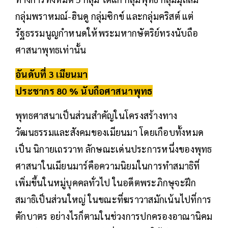
กลุ่มพราหมณ์-ฮินดู กลุ่มซิกข์ และกลุ่มคริสต์ แต่
รัฐธรรมนูญกำหนดให้พระมหากษัตริย์ทรงนับถือ
ศาสนาพุทธเท่านั้น
อันดับที่ 3 เมียนมา
ประชากร 80 % นับถือศาสนาพุทธ
พุทธศาสนาเป็นส่วนสำคัญในโครงสร้างทาง
วัฒนธรรมและสังคมของเมียนมา โดยเกือบทั้งหมด
เป็น นิกายเถรวาท ลักษณะเด่นประการหนึ่งของพุทธ
ศาสนาในเมียนมาร์คือความนิยมในการทำสมาธิที่
เพิ่มขึ้นในหมู่บุคคลทั่วไป ในอดีตพระภิกษุจะฝึก
สมาธิเป็นส่วนใหญ่ ในขณะที่ฆราวาสมักเน้นไปที่การ
ตักบาตร อย่างไรก็ตามในช่วงการปกครองอาณานิคม