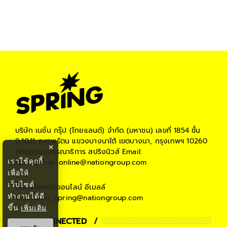
บริษัท เนชั่น กรุ๊ป (ไทยแลนด์) จำกัด (มหาชน)
เลขที่ 1854 ชั้น
9,10,11 ถ.เทพรัตน แขวงบางนาใต้ เขตบางนา, กรุงเทพฯ 10260
×
ติดต่อกองบรรณาธิการ สปริงนิวส์
Email:
เราใช้คุกกี้
springnews_online@nationgroup.com
เพื่อให้
เว็บไซต์
ติดต่อโฆษณาออนไลน์
อีเมลล์
ทำงานได้ดี
teamsales_spring@nationgroup.com
ขึ้น
เพิ่มเติม
STAY CONNECTED