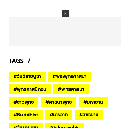
TAGS
#
วันวิสาขบูชา
#
พระพุทธศาสนา
#
พุทธศาสนิกชน
#
พุทธศาสนา
#
ชาวพุทธ
#
ศาสนาพุทธ
#
มหายาน
#
Buddhist
#
เถรวาท
#
วัชรยาน
#
วันมาฆบูชา​
#
infographic