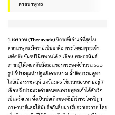
ศาสนาพุทธ
1.เถรวาท (Theravada)
นิกายที่เก่าแก่ที่สุดใน
ศาสนาพุทธ มีความเป็นมาคือ พระโคตมพุทธเจ้า
เสด็จดับขันธปรินิพพานได้ 3 เดือน พระอรหันต์
สาวกผู้ได้เคยสดับสั่งสอนของพระองค์จำนวน 5๐๐
รูป ก็ประชุมทำปฐมสังคายนา ณ ถ้ำสัตบรรณคูหา
ใกล้เมืองราชคฤห์ แคว้นมคธ ใช้เวลาสอบทานอยู่ 7
เดือน จึงประมวลคำสอนของพระพุทธเจ้าได้สำเร็จ
เป็นครั้งแรก ซึ่งเป็นบ่อเกิดของคัมภีร์พระไตรปิฎก
ภาษาบาลีและได้นับถือกันสืบมา เรียกว่าเถรวาท โดย