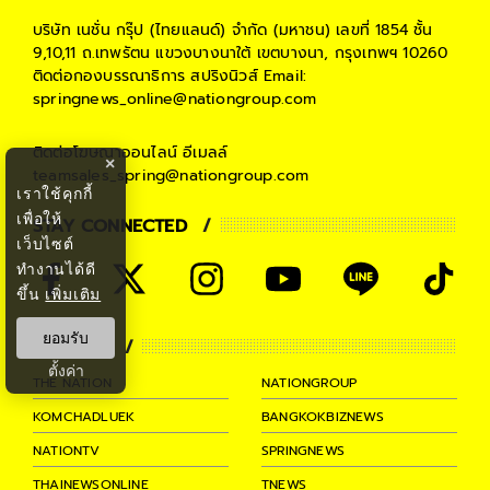
บริษัท เนชั่น กรุ๊ป (ไทยแลนด์) จำกัด (มหาชน)
เลขที่ 1854 ชั้น
9,10,11 ถ.เทพรัตน แขวงบางนาใต้ เขตบางนา, กรุงเทพฯ 10260
ติดต่อกองบรรณาธิการ สปริงนิวส์
Email:
springnews_online@nationgroup.com
ติดต่อโฆษณาออนไลน์
อีเมลล์
×
teamsales_spring@nationgroup.com
เราใช้คุกกี้
เพื่อให้
STAY CONNECTED
เว็บไซต์
ทำงานได้ดี
ขึ้น
เพิ่มเติม
ยอมรับ
PARTNER
ตั้งค่า
THE NATION
NATIONGROUP
KOMCHADLUEK
BANGKOKBIZNEWS
NATIONTV
SPRINGNEWS
THAINEWSONLINE
TNEWS