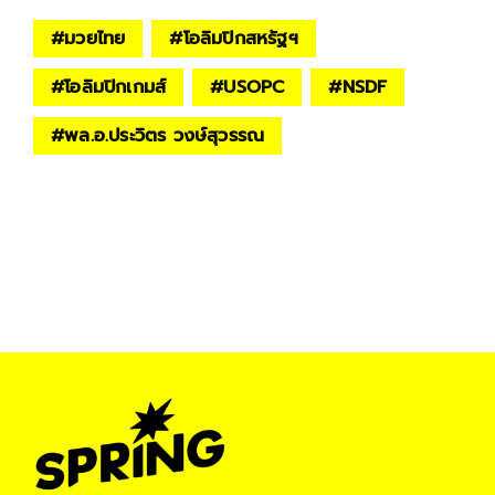
#
มวยไทย
#
โอลิมปิกสหรัฐฯ
#
โอลิมปิกเกมส์
#
USOPC
#
NSDF
#
พล.อ.ประวิตร วงษ์สุวรรณ