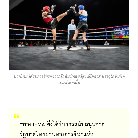
มวยไทย ได้รับการรับรองจากโอลิมปิกสหรัฐฯ มีโอกาส บรรจุโอลิมปิก
เกมส์ มากขึ้น
"ทาง IFMA ซึ่งได้รับการสนับสนุนจาก
รัฐบาลไทยผ่านทางการกีฬาแห่ง