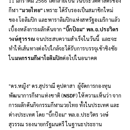
11 มกราคม 2566 ได้กลายเป็น วันประวัติศาสตร์ของ
กีฬา
"มวยไทย"
เพราะ ได้รับรองเป็นสมาชิกใหม่
ของ โอลิมปิก และพาราลิมปิกแห่งสหรัฐอเมริกาแล้ว
เบื้องหลังการผลักดันจาก
"บิ๊กป้อม" พล.อ.ประวิตร
วงษ์สุวรรณ
จนประสบความสำเร็จในวันนี้ และจะ
ทำให้เส้นทางต่อไปใกล้จะได้รับการบรรจุเข้าชิงชัย
ใน
มหกรรมกีฬาโอลิมปิก
ต่อไปในอนาคต
"ดร.หญิง" ดร.สุปราณี คุปตาสา ผู้จัดการกองทุน
พัฒนาการกีฬาแห่งชาติ (
NSDF
)
ให้ความเห็นว่า จาก
การผลักดันกิจกรรมกีฬามวยไทย ทั้งในประเทศ และ
ต่างประเทศ โดย "บิ๊กป้อม" พล.อ.ประวิตร วงษ์
สุวรรณ รองนายกรัฐมนตรี ในฐานะประธาน