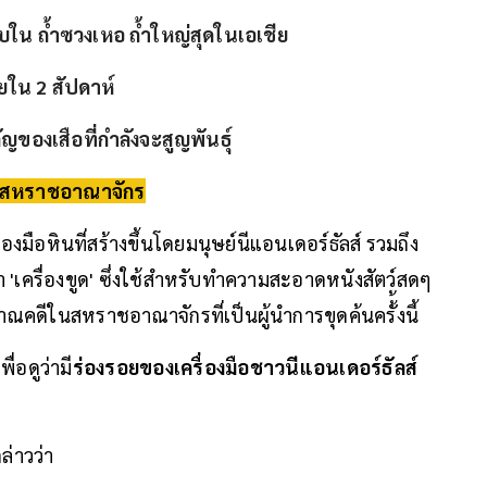
บใน ถ้ำซวงเหอ ถ้ำใหญ่สุดในเอเชีย
ยใน 2 สัปดาห์
ของเสือที่กำลังจะสูญพันธุ์
องสหราชอาณาจักร
มือหินที่สร้างขึ้นโดยมนุษย์นีแอนเดอร์ธัลส์ รวมถึง
า 'เครื่องขูด' ซึ่งใช้สำหรับทำความสะอาดหนังสัตว์สดๆ
ราณคดีในสหราชอาณาจักรที่เป็นผู้นำการขุดค้นครั้้งนี้
่อดูว่ามี
ร่องรอยของเครื่องมือชาวนีแอนเดอร์ธัลส์
ล่าวว่า