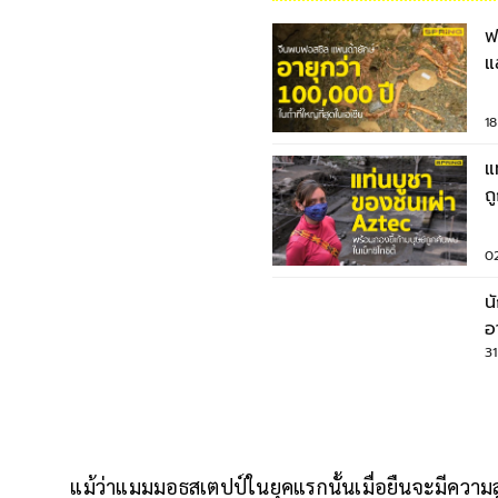
ฟ
แสนปี ถู
ใ
1
แ
ถ
0
น
อ
ใ
3
แม้ว่าแมมมอธสเตปป์ในยุคแรกนั้นเมื่อยืนจะมีความสู