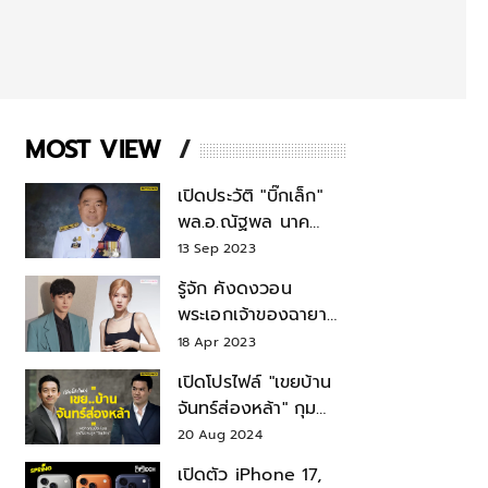
MOST VIEW
เปิดประวัติ "บิ๊กเล็ก"
พล.อ.ณัฐพล นาค
พาณิชย์ จากเลขาฯ
13 Sep 2023
สมช.-เลขาฯ
รู้จัก คังดงวอน
รมว.กลาโหม
พระเอกเจ้าของฉายา
สมบัติแห่งชาติ หลังมี
18 Apr 2023
ข่าว โรเซ่ BLACKPINK
เปิดโปรไฟล์ "เขยบ้าน
จันทร์ส่องหล้า" กุม
บังเหียนธุรกิจตระกูล
20 Aug 2024
"ชินวัตร"
เปิดตัว iPhone 17,