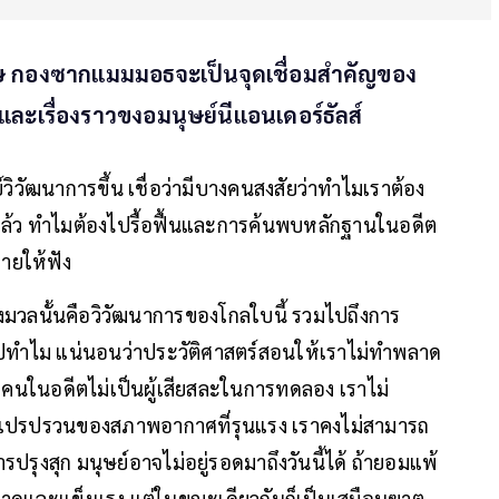
ษ กองซากแมมมอธจะเป็นจุดเชื่อมสำคัญของ
และเรื่องราวขงอมนุษย์นีแอนเดอร์ธัลส์
ิวัฒนาการขึ้น เชื่อว่ามีบางคนสงสัยว่าทำไมเราต้อง
มาแล้ว ทำไมต้องไปรื้อฟื้นและการค้นพบหลักฐานในอดีต
ายให้ฟัง
ทั้งมวลนั้นคือวิวัฒนาการของโกลใบนี้ รวมไปถึงการ
ร์ไปทำไม แน่นอนว่าประวัติศาสตร์สอนให้เราไม่ทำพลาด
้าคนในอดีตไม่เป็นผู้เสียสละในการทดลอง เราไม่
านการแปรปรวนของสภาพอากาศที่รุนแรง เราคงไม่สามารถ
ารปรุงสุก มนุษย์อาจไม่อยู่รอดมาถึงวันนี้ได้ ถ้ายอมแพ้
ฉลาดและแข็งแรง แต่ในขณะเดียวกันก็เป็นเสมือนฆาต