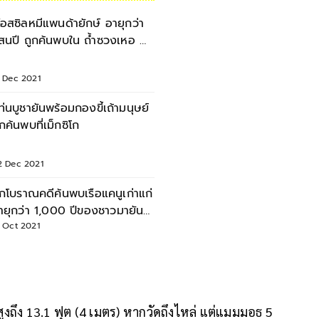
อสซิลหมีแพนด้ายักษ์ อายุกว่า
กค้นพบใน ถ้ำซวงเหอ ถ้ำ
หญ่สุดในเอเชีย
8 Dec 2021
ท่นบูชายันพร้อมกองขี้เถ้ามนุษย์
ูกค้นพบที่เม็กซิโก
2 Dec 2021
ักโบราณคดีค้นพบเรือแคนูเก่าแก่
ายุกว่า 1,000 ปีของชาวมายัน
นเม็กซิโก
1 Oct 2021
งถึง 13.1 ฟุต (4 เมตร) หากวัดถึงไหล่ แต่แมมมอธ 5