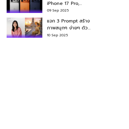
iPhone 17 Pro,
iPhone 17 Air สเปค
09 Sep 2025
ราคา น่าซื้อไหม?
แจก 3 Prompt สร้าง
ภาพสนุกๆ ง่ายๆ ด้วย
Nano Banana ใน
10 Sep 2025
Gemini