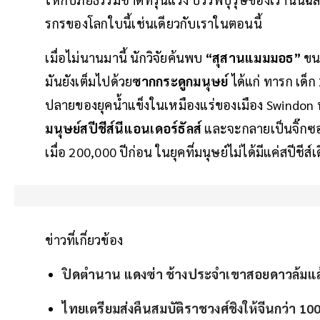
รกรของโลกใบนี้เช่นเดียวกับเราในตอนนี้
เมื่อไม่นานมานี้ นักวิจัยค้นพบ
“สุสานแมมมอธ”
ขนา
มันยังเต็มไปด้วย
ซากกระดูกมนุษย์
ได้แก่ ทารก เด็ก
ปลายของยุคน้ำแข็งในเหมืองแร่ของเมือง Swindon
มนุษย์สปีชีส์นีแอนเดอร์ธัลส์
และจะกลายเป็นจิ๊กซอว
เมื่อ 200,000 ปีก่อน ในยุคที่มนุษย์ไม่ได้มีแค่สปีชีส์เ
ข่าวที่เกี่ยวข้อง
ปิดตำนาน แดงซ่า ช้างประจำเขาสอยดาวล้มแล้ว
ไทยเตรียมส่งคืนสมบัติราชวงศ์ชิงให้จีนกว่า 100